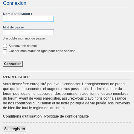
Connexion
c
h
Nom d’utilisateur :
e
r
Mot de passe :
c
J’ai oublié mon mot de passe
h
Se souvenir de moi
e
Cacher mon statut en ligne pour cette session
r
S’ENREGISTRER
Vous devez être enregistré pour vous connecter. L’enregistrement ne prend
que quelques secondes et augmente vos possibilités. L’administrateur du
forum peut également accorder des permissions additionnelles aux membres
du forum. Avant de vous enregistrer, assurez-vous d’avoir pris connaissance
de nos conditions d’utilisation et de notre politique de vie privée. Assurez-vous
de bien lire tout le règlement du forum.
Conditions d’utilisation
|
Politique de confidentialité
S’enregistrer