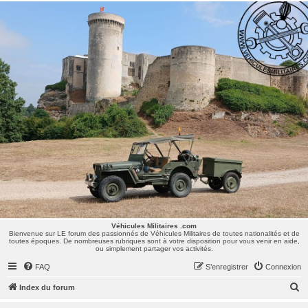
Véhicules Militaires .com
Bienvenue sur LE forum des passionnés de Véhicules Militaires de toutes nationalités et de
toutes époques. De nombreuses rubriques sont à votre disposition pour vous venir en aide,
ou simplement partager vos activités.
Véhicules Militaires .com
Bienvenue sur LE forum des passionnés de Véhicules Militaires de toutes nationalités et de
toutes époques. De nombreuses rubriques sont à votre disposition pour vous venir en aide,
ou simplement partager vos activités.
FAQ
S’enregistrer
Connexion
R
Index du forum
e