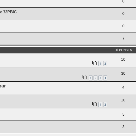
0
ex 32PBIC
0
0
7
RÉPONSES
10
1
2
30
1
2
3
4
eur
6
10
1
2
5
3