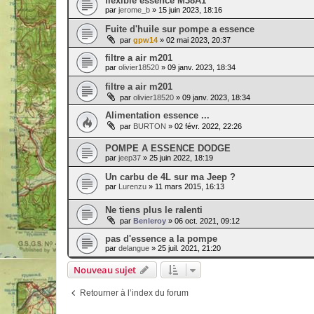
flexible essence M38A1
par
jerome_b
» 15 juin 2023, 18:16
Fuite d'huile sur pompe a essence
par
gpw14
» 02 mai 2023, 20:37
filtre a air m201
par
olivier18520
» 09 janv. 2023, 18:34
filtre a air m201
par
olivier18520
» 09 janv. 2023, 18:34
Alimentation essence ...
par
BURTON
» 02 févr. 2022, 22:26
POMPE A ESSENCE DODGE
par
jeep37
» 25 juin 2022, 18:19
Un carbu de 4L sur ma Jeep ?
par
Lurenzu
» 11 mars 2015, 16:13
Ne tiens plus le ralenti
par
Benleroy
» 06 oct. 2021, 09:12
pas d'essence a la pompe
par
delangue
» 25 juil. 2021, 21:20
Nouveau sujet
Retourner à l’index du forum