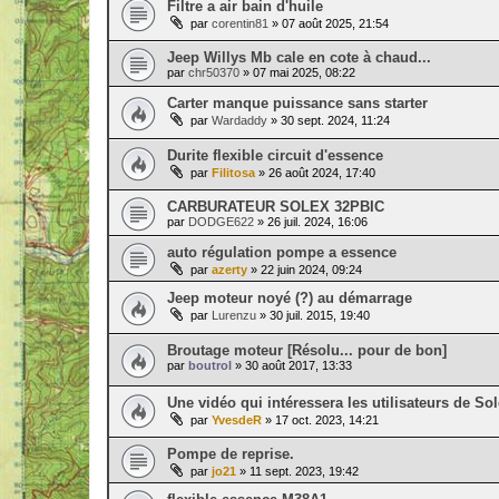
Filtre a air bain d'huile
par
corentin81
» 07 août 2025, 21:54
Jeep Willys Mb cale en cote à chaud...
par
chr50370
» 07 mai 2025, 08:22
Carter manque puissance sans starter
par
Wardaddy
» 30 sept. 2024, 11:24
Durite flexible circuit d'essence
par
Filitosa
» 26 août 2024, 17:40
CARBURATEUR SOLEX 32PBIC
par
DODGE622
» 26 juil. 2024, 16:06
auto régulation pompe a essence
par
azerty
» 22 juin 2024, 09:24
Jeep moteur noyé (?) au démarrage
par
Lurenzu
» 30 juil. 2015, 19:40
Broutage moteur [Résolu... pour de bon]
par
boutrol
» 30 août 2017, 13:33
Une vidéo qui intéressera les utilisateurs de So
par
YvesdeR
» 17 oct. 2023, 14:21
Pompe de reprise.
par
jo21
» 11 sept. 2023, 19:42