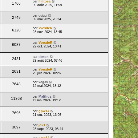
par
Filitosa
1766
09 août 2025, 11:59
par
guigui
2749
09 mai 2025, 20:24
par
YvesdeR
6120
28 nov. 2024, 13:45
par
YvesdeR
6087
22 oct. 2024, 13:41
par
simon
2431
29 août 2024, 07:46
par
YvesdeR
2631
29 juin 2024, 10:26
par
xag38
7648
12 mai 2024, 18:12
par
Malthus
11368
11 mai 2024, 19:12
par
gpw14
7696
21 oct. 2023, 13:05
par
jo21
3097
23 sept. 2023, 08:44
par
gpw14