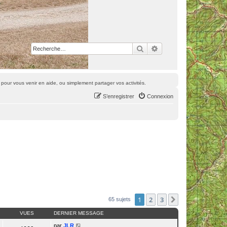
Rechercher
Recherche avancée
pour vous venir en aide, ou simplement partager vos activités.
S’enregistrer
Connexion
1
2
3
Suivante
65 sujets
VUES
DERNIER MESSAGE
par
JLR