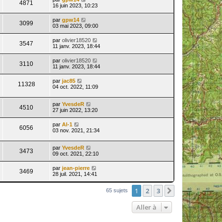
4871
16 juin 2023, 10:23
par
gpw14
3099
03 mai 2023, 09:00
par
olivier18520
3547
11 janv. 2023, 18:44
par
olivier18520
3110
11 janv. 2023, 18:44
par
jac85
11328
04 oct. 2022, 11:09
par
YvesdeR
4510
27 juin 2022, 13:20
par
Al-1
6056
03 nov. 2021, 21:34
par
YvesdeR
3473
09 oct. 2021, 22:10
par
jean-pierre
3469
28 juil. 2021, 14:41
1
2
3
Suivante
65 sujets
Aller à