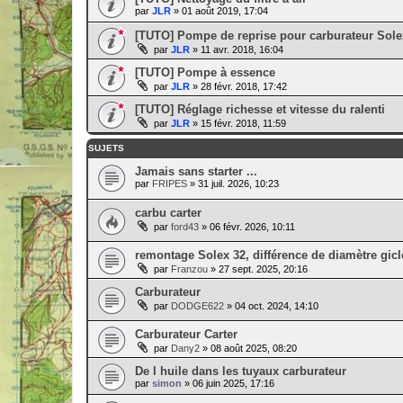
par
JLR
» 01 août 2019, 17:04
[TUTO] Pompe de reprise pour carburateur Sol
par
JLR
» 11 avr. 2018, 16:04
[TUTO] Pompe à essence
par
JLR
» 28 févr. 2018, 17:42
[TUTO] Réglage richesse et vitesse du ralenti
par
JLR
» 15 févr. 2018, 11:59
SUJETS
Jamais sans starter ...
par
FRIPES
» 31 juil. 2026, 10:23
carbu carter
par
ford43
» 06 févr. 2026, 10:11
remontage Solex 32, différence de diamètre gicl
par
Franzou
» 27 sept. 2025, 20:16
Carburateur
par
DODGE622
» 04 oct. 2024, 14:10
Carburateur Carter
par
Dany2
» 08 août 2025, 08:20
De l huile dans les tuyaux carburateur
par
simon
» 06 juin 2025, 17:16