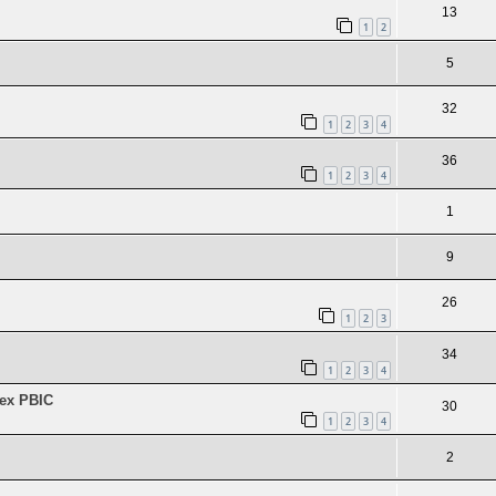
13
1
2
5
32
1
2
3
4
36
1
2
3
4
1
9
26
1
2
3
34
1
2
3
4
lex PBIC
30
1
2
3
4
2