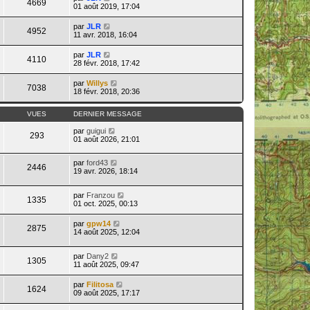
4669
01 août 2019, 17:04
par
JLR
4952
11 avr. 2018, 16:04
par
JLR
4110
28 févr. 2018, 17:42
par
Willys
7038
18 févr. 2018, 20:36
VUES
DERNIER MESSAGE
par
guigui
293
01 août 2026, 21:01
par
ford43
2446
19 avr. 2026, 18:14
par
Franzou
1335
01 oct. 2025, 00:13
par
gpw14
2875
14 août 2025, 12:04
par
Dany2
1305
11 août 2025, 09:47
par
Filitosa
1624
09 août 2025, 17:17