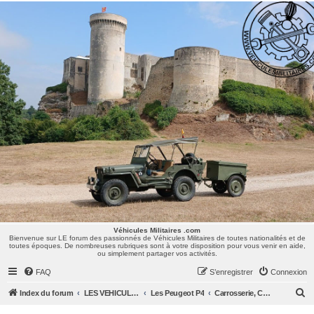
Véhicules Militaires .com
Bienvenue sur LE forum des passionnés de Véhicules Militaires de toutes nationalités et de
toutes époques. De nombreuses rubriques sont à votre disposition pour vous venir en aide,
ou simplement partager vos activités.
Véhicules Militaires .com
Bienvenue sur LE forum des passionnés de Véhicules Militaires de toutes nationalités et de
toutes époques. De nombreuses rubriques sont à votre disposition pour vous venir en aide,
ou simplement partager vos activités.
FAQ
S’enregistrer
Connexion
R
Index du forum
LES VEHICULES MILITAIRES
Les Peugeot P4
Carrosserie, Châssis & Suspension
e