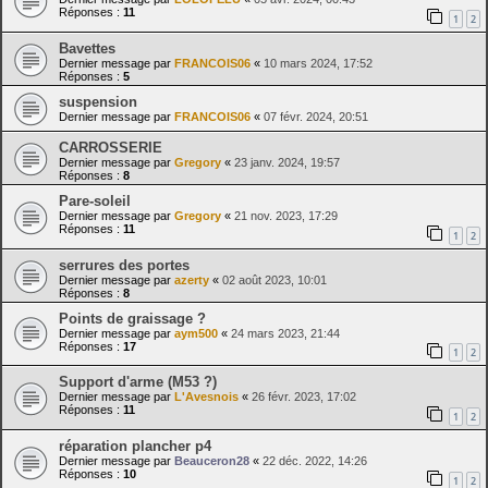
Réponses :
11
1
2
Bavettes
Dernier message par
FRANCOIS06
«
10 mars 2024, 17:52
Réponses :
5
suspension
Dernier message par
FRANCOIS06
«
07 févr. 2024, 20:51
CARROSSERIE
Dernier message par
Gregory
«
23 janv. 2024, 19:57
Réponses :
8
Pare-soleil
Dernier message par
Gregory
«
21 nov. 2023, 17:29
Réponses :
11
1
2
serrures des portes
Dernier message par
azerty
«
02 août 2023, 10:01
Réponses :
8
Points de graissage ?
Dernier message par
aym500
«
24 mars 2023, 21:44
Réponses :
17
1
2
Support d'arme (M53 ?)
Dernier message par
L'Avesnois
«
26 févr. 2023, 17:02
Réponses :
11
1
2
réparation plancher p4
Dernier message par
Beauceron28
«
22 déc. 2022, 14:26
Réponses :
10
1
2