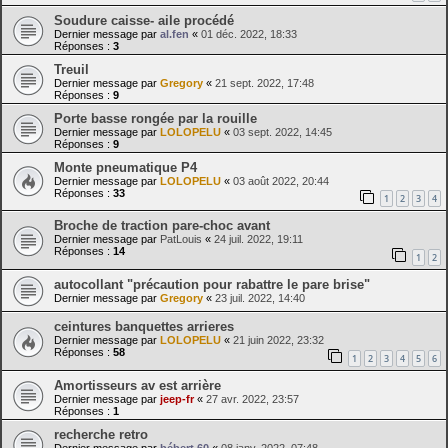
Soudure caisse- aile procédé
Dernier message par
al.fen
«
01 déc. 2022, 18:33
Réponses :
3
Treuil
Dernier message par
Gregory
«
21 sept. 2022, 17:48
Réponses :
9
Porte basse rongée par la rouille
Dernier message par
LOLOPELU
«
03 sept. 2022, 14:45
Réponses :
9
Monte pneumatique P4
Dernier message par
LOLOPELU
«
03 août 2022, 20:44
Réponses :
33
1
2
3
4
Broche de traction pare-choc avant
Dernier message par
PatLouis
«
24 juil. 2022, 19:11
Réponses :
14
1
2
autocollant "précaution pour rabattre le pare brise"
Dernier message par
Gregory
«
23 juil. 2022, 14:40
ceintures banquettes arrieres
Dernier message par
LOLOPELU
«
21 juin 2022, 23:32
Réponses :
58
1
2
3
4
5
6
Amortisseurs av est arrière
Dernier message par
jeep-fr
«
27 avr. 2022, 23:57
Réponses :
1
recherche retro
Dernier message par
bébert 60
«
08 janv. 2022, 07:48