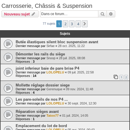
Carrosserie, Châssis & Suspension
Rechercher
Recherch
Nouveau sujet
1
2
3
4
Suivante
77 sujets
Sujets
Butée élastiques silent bloc suspension avant
Dernier message par
Sirfae
«
28 oct. 2025, 11:22
Démonter les rails du siège
Dernier message par
Snoop
«
28 juil. 2025, 08:08
Réponses :
3
joint inferieur baie de pare brise P4
Dernier message par
LOLOPELU
«
09 juil. 2025, 22:58
Réponses :
14
1
2
Mollette réglage dossier siege
Dernier message par
Gerenuque
«
09 nov. 2024, 11:48
Réponses :
4
Les pare-soleils de nos P4 ...
Dernier message par
LOLOPELU
«
30 sept. 2024, 12:30
Réparation sièges avant
Dernier message par
Tatoo77
«
01 juil. 2024, 14:05
Réponses :
1
Emplacement du lot de bord
Dernier message par
LOLOPELU
«
05 avr. 2024, 00:43