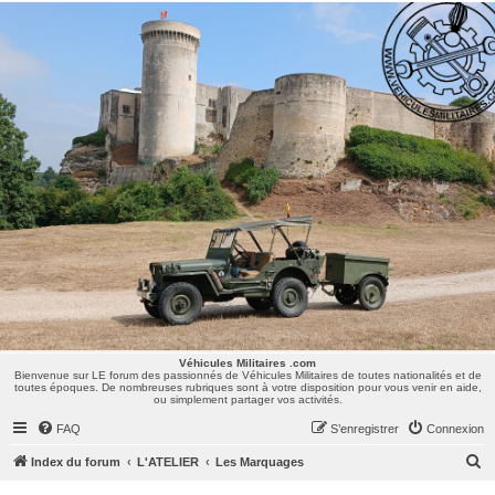
Véhicules Militaires .com
Bienvenue sur LE forum des passionnés de Véhicules Militaires de toutes nationalités et de
toutes époques. De nombreuses rubriques sont à votre disposition pour vous venir en aide,
ou simplement partager vos activités.
Véhicules Militaires .com
Bienvenue sur LE forum des passionnés de Véhicules Militaires de toutes nationalités et de
toutes époques. De nombreuses rubriques sont à votre disposition pour vous venir en aide,
ou simplement partager vos activités.
FAQ
S’enregistrer
Connexion
R
Index du forum
L'ATELIER
Les Marquages
e