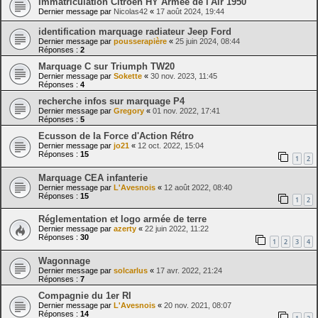
Immatriculation Citroën HY Armée de l'Air 1950
Dernier message par
Nicolas42
«
17 août 2024, 19:44
identification marquage radiateur Jeep Ford
Dernier message par
pousserapière
«
25 juin 2024, 08:44
Réponses :
2
Marquage C sur Triumph TW20
Dernier message par
Sokette
«
30 nov. 2023, 11:45
Réponses :
4
recherche infos sur marquage P4
Dernier message par
Gregory
«
01 nov. 2022, 17:41
Réponses :
5
Ecusson de la Force d'Action Rétro
Dernier message par
jo21
«
12 oct. 2022, 15:04
Réponses :
15
1
2
Marquage CEA infanterie
Dernier message par
L'Avesnois
«
12 août 2022, 08:40
Réponses :
15
1
2
Réglementation et logo armée de terre
Dernier message par
azerty
«
22 juin 2022, 11:22
Réponses :
30
1
2
3
4
Wagonnage
Dernier message par
solcarlus
«
17 avr. 2022, 21:24
Réponses :
7
Compagnie du 1er RI
Dernier message par
L'Avesnois
«
20 nov. 2021, 08:07
Réponses :
14