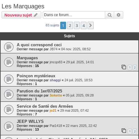
Les Marquages
Rechercher
Recherch
Nouveau sujet
1
2
3
4
Suivante
83 sujets
Sujets
A quoi correspond ceci
Dernier message par
JB74
«
04 nov. 2025, 08:52
Marquages
Dernier message par
jmcqo83
«
29 juil. 2025, 14:01
Réponses :
15
1
2
Poinçon mystérieux
Dernier message par
shaggi
«
24 juil. 2025, 18:53
Réponses :
1
Parution du 1er/07/2025
Dernier message par
Sokette
«
05 juil. 2025, 09:28
Réponses :
1
Service de Santé des Armées
Dernier message par
jo21
«
29 mai 2025, 07:42
Réponses :
7
JEEP WILLYS
Dernier message par
Pat1418
«
22 mars 2025, 22:42
Réponses :
13
1
2