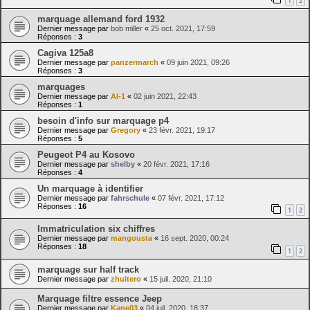
1
2
marquage allemand ford 1932
Dernier message par
bob miller
«
25 oct. 2021, 17:59
Réponses :
3
Cagiva 125a8
Dernier message par
panzermarch
«
09 juin 2021, 09:26
Réponses :
3
marquages
Dernier message par
Al-1
«
02 juin 2021, 22:43
Réponses :
1
besoin d'info sur marquage p4
Dernier message par
Gregory
«
23 févr. 2021, 19:17
Réponses :
5
Peugeot P4 au Kosovo
Dernier message par
shelby
«
20 févr. 2021, 17:16
Réponses :
4
Un marquage à identifier
Dernier message par
fahrschule
«
07 févr. 2021, 17:12
Réponses :
16
1
2
Immatriculation six chiffres
Dernier message par
mangousta
«
16 sept. 2020, 00:24
Réponses :
18
1
2
marquage sur half track
Dernier message par
zhuitero
«
15 juil. 2020, 21:10
Marquage filtre essence Jeep
Dernier message par
Kane03
«
04 juil. 2020, 18:37