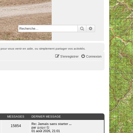
Rechercher
Recherche avancée
pour vous venir en aide, ou simplement partager vos activités.
S’enregistrer
Connexion
MESSAGES
DERNIER MESSAGE
Re: Jamais sans starter ...
15854
V
par
guigui
o
01 août 2026, 21:01