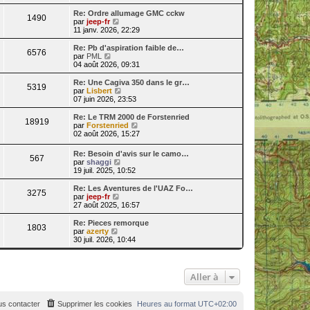
i
r
Re: Ordre allumage GMC cckw
1490
l
V
par
jeep-fr
e
o
11 janv. 2026, 22:29
d
i
e
r
Re: Pb d'aspiration faible de…
6576
r
l
V
par
PML
n
e
o
04 août 2026, 09:31
i
d
i
e
e
r
Re: Une Cagiva 350 dans le gr…
r
5319
r
l
V
par
Lisbert
m
n
e
o
07 juin 2026, 23:53
e
i
d
i
s
e
e
r
Re: Le TRM 2000 de Forstenried
s
r
18919
r
l
V
par
Forstenried
a
m
n
e
o
02 août 2026, 15:27
g
e
i
d
i
e
s
e
e
r
Re: Besoin d'avis sur le camo…
s
r
r
567
l
V
par
shaggi
a
m
n
e
o
19 juil. 2025, 10:52
g
e
i
d
i
e
s
e
e
r
Re: Les Aventures de l'UAZ Fo…
s
r
r
3275
l
V
par
jeep-fr
a
m
n
e
o
27 août 2025, 16:57
g
e
i
d
i
e
s
e
e
r
Re: Pieces remorque
s
r
1803
r
l
V
par
azerty
a
m
n
e
o
30 juil. 2026, 10:44
g
e
i
d
i
e
s
e
e
r
s
r
r
l
a
m
n
e
g
Aller à
e
i
d
e
s
e
e
s
r
r
a
s contacter
Supprimer les cookies
m
Heures au format
UTC+02:00
n