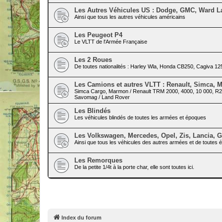
Les Autres Véhicules US : Dodge, GMC, Ward La 
Ainsi que tous les autres véhicules américains
Les Peugeot P4
Le VLTT de l'Armée Française
Les 2 Roues
De toutes nationalités : Harley Wla, Honda CB250, Cagiva 125
Les Camions et autres VLTT : Renault, Simca, M
Simca Cargo, Marmon / Renault TRM 2000, 4000, 10 000, R208
Savomag / Land Rover
Les Blindés
Les véhicules blindés de toutes les armées et époques
Les Volkswagen, Mercedes, Opel, Zis, Lancia, G
Ainsi que tous les véhicules des autres armées et de toutes
Les Remorques
De la petite 1/4t à la porte char, elle sont toutes ici.
Index du forum