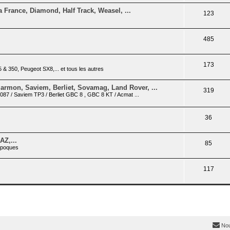
France, Diamond, Half Track, Weasel, ...
123
485
173
 & 350, Peugeot SX8,... et tous les autres
armon, Saviem, Berliet, Sovamag, Land Rover, ...
319
7 / Saviem TP3 / Berliet GBC 8 , GBC 8 KT / Acmat ...
36
AZ,...
85
 époques
117
Nou