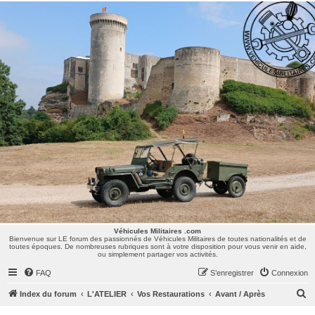
Véhicules Militaires .com
Bienvenue sur LE forum des passionnés de Véhicules Militaires de toutes nationalités et de
toutes époques. De nombreuses rubriques sont à votre disposition pour vous venir en aide,
ou simplement partager vos activités.
Véhicules Militaires .com
Bienvenue sur LE forum des passionnés de Véhicules Militaires de toutes nationalités et de
toutes époques. De nombreuses rubriques sont à votre disposition pour vous venir en aide,
ou simplement partager vos activités.
FAQ
S’enregistrer
Connexion
R
Index du forum
L'ATELIER
Vos Restaurations
Avant / Après
e