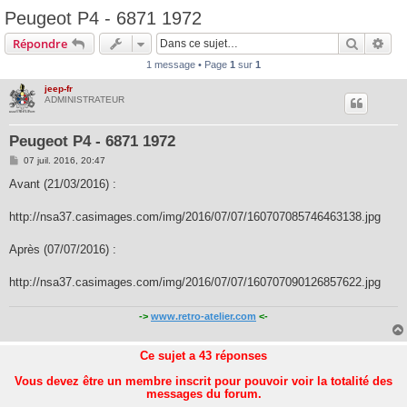
Peugeot P4 - 6871 1972
Recherc
Rec
Répondre
1 message • Page
1
sur
1
jeep-fr
ADMINISTRATEUR
Peugeot P4 - 6871 1972
M
07 juil. 2016, 20:47
e
s
Avant (21/03/2016) :
s
a
g
http://nsa37.casimages.com/img/2016/07/07/160707085746463138.jpg
e
Après (07/07/2016) :
http://nsa37.casimages.com/img/2016/07/07/160707090126857622.jpg
->
www.retro-atelier.com
<-
Ce sujet a
43
réponses
Vous devez être un membre inscrit pour pouvoir voir la totalité des
messages du forum.