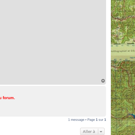
H
a
u
t
u forum.
1 message • Page
1
sur
1
Aller à