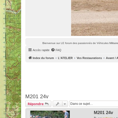
Bienvenue sur LE forum des passionnés de Véhicules Militaires
Accès rapide
FAQ
Index du forum
L'ATELIER
Vos Restaurations
Avant / 
M201 24v
Répondre
M201 24v
M