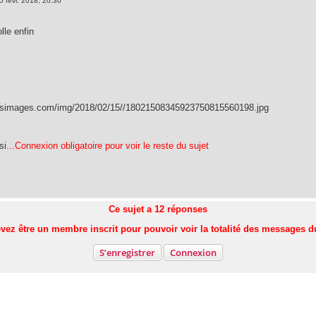
5 févr. 2018, 20:30
lle enfin
asimages.com/img/2018/02/15//18021508345923750815560198.jpg
si
...Connexion obligatoire pour voir le reste du sujet
Ce sujet a
12
réponses
vez être un membre inscrit pour pouvoir voir la totalité des messages d
S’enregistrer
Connexion