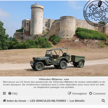
Véhicules Militaires .com
Bienvenue sur LE forum des passionnés de Véhicules Militaires de toutes nationalités et de
toutes époques. De nombreuses rubriques sont à votre disposition pour vous venir en aide,
ou simplement partager vos activités.
Véhicules Militaires .com
Bienvenue sur LE forum des passionnés de Véhicules Militaires de toutes nationalités et de
toutes époques. De nombreuses rubriques sont à votre disposition pour vous venir en aide,
ou simplement partager vos activités.
FAQ
S’enregistrer
Connexion
R
Index du forum
LES VEHICULES MILITAIRES
Les Blindés
e