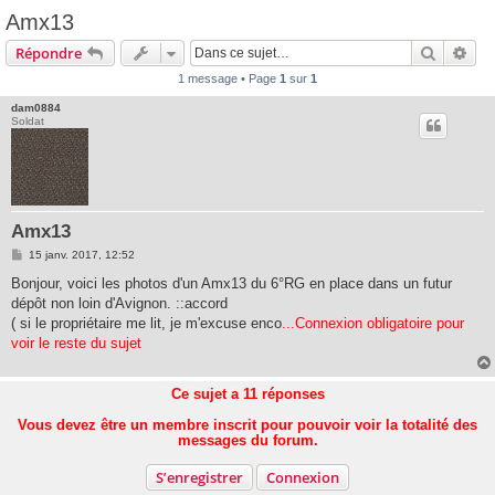
Amx13
Recherc
Rec
Répondre
1 message • Page
1
sur
1
dam0884
Soldat
Amx13
M
15 janv. 2017, 12:52
e
s
Bonjour, voici les photos d'un Amx13 du 6°RG en place dans un futur
s
dépôt non loin d'Avignon. ::accord
a
g
( si le propriétaire me lit, je m'excuse enco
...Connexion obligatoire pour
e
voir le reste du sujet
Ce sujet a
11
réponses
Vous devez être un membre inscrit pour pouvoir voir la totalité des
messages du forum.
S’enregistrer
Connexion