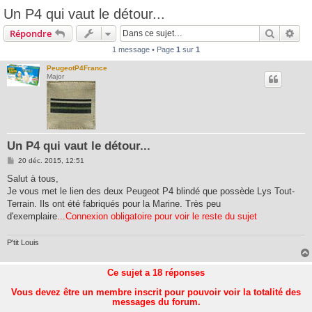
Un P4 qui vaut le détour...
Recherc
Rec
Répondre
1 message • Page
1
sur
1
PeugeotP4France
Major
Un P4 qui vaut le détour...
M
20 déc. 2015, 12:51
e
s
Salut à tous,
s
Je vous met le lien des deux Peugeot P4 blindé que possède Lys Tout-
a
g
Terrain. Ils ont été fabriqués pour la Marine. Très peu
e
d'exemplaire
...Connexion obligatoire pour voir le reste du sujet
P'tit Louis
Ce sujet a
18
réponses
Vous devez être un membre inscrit pour pouvoir voir la totalité des
messages du forum.