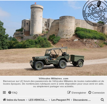
Véhicules Militaires .com
Bienvenue sur LE forum des passionnés de Véhicules Militaires de toutes nationalités et de
toutes époques. De nombreuses rubriques sont à votre disposition pour vous venir en aide,
ou simplement partager vos activités.
Véhicules Militaires .com
Bienvenue sur LE forum des passionnés de Véhicules Militaires de toutes nationalités et de
toutes époques. De nombreuses rubriques sont à votre disposition pour vous venir en aide,
ou simplement partager vos activités.
FAQ
S’enregistrer
Connexion
R
Index du forum
LES VEHICULES MILITAIRES
Les Peugeot P4
Discussions Générales
e