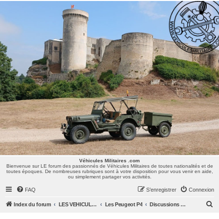
Véhicules Militaires .com
Bienvenue sur LE forum des passionnés de Véhicules Militaires de toutes nationalités et de
toutes époques. De nombreuses rubriques sont à votre disposition pour vous venir en aide,
ou simplement partager vos activités.
Véhicules Militaires .com
Bienvenue sur LE forum des passionnés de Véhicules Militaires de toutes nationalités et de
toutes époques. De nombreuses rubriques sont à votre disposition pour vous venir en aide,
ou simplement partager vos activités.
FAQ
S’enregistrer
Connexion
R
Index du forum
LES VEHICULES MILITAIRES
Les Peugeot P4
Discussions Générales
e