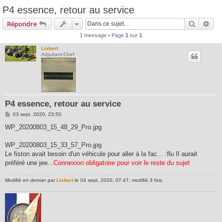
P4 essence, retour au service
Recherc
Rec
Répondre
1 message • Page
1
sur
1
Lisbert
Adjudant-Chef
P4 essence, retour au service
M
03 sept. 2020, 23:50
e
s
WP_20200803_15_48_29_Pro.jpg
s
a
g
WP_20200803_15_33_57_Pro.jpg
e
Le fiston avait besoin d'un véhicule pour aller à la fac... :flu Il aurait
préféré une jee
...Connexion obligatoire pour voir le reste du sujet
Modifié en dernier par
Lisbert
le 04 sept. 2020, 07:47, modifié 3 fois.