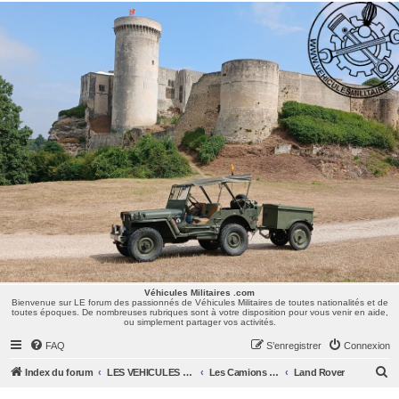
Véhicules Militaires .com
Bienvenue sur LE forum des passionnés de Véhicules Militaires de toutes nationalités et de
toutes époques. De nombreuses rubriques sont à votre disposition pour vous venir en aide,
ou simplement partager vos activités.
Véhicules Militaires .com
Bienvenue sur LE forum des passionnés de Véhicules Militaires de toutes nationalités et de
toutes époques. De nombreuses rubriques sont à votre disposition pour vous venir en aide,
ou simplement partager vos activités.
FAQ
S’enregistrer
Connexion
R
Index du forum
LES VEHICULES MILITAIRES
Les Camions et autres VLTT : Renault, Simca, Marmon, Saviem, Berliet, Sovamag, Land Rover, ...
Land Rover
e