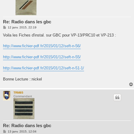
Re: Radio dans les gbc
M
12 janv. 2015, 22:19
e
s
Voila les Fiches d'instal. sur GBC pour VP-13/PRC10 et VP-213 :
s
a
g
http://www.fichier-pdf.fr/2015/01/12/seft-n-56/
e
http://www.fichier-pdf.fr/2015/01/12/seft-n-55/
http://www.fichier-pdf.fr/2015/01/12/seft-n-51-1/
Bonne Lecture ::nickel
TRM85
Commandant
Re: Radio dans les gbc
M
13 janv. 2015, 12:04