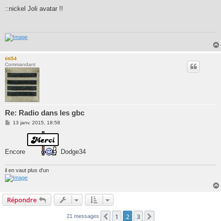
e
s
::nickel Joli avatar !!
s
a
g
e
titi54
Commandant
Re: Radio dans les gbc
M
13 janv. 2015, 18:58
e
s
s
a
Encore
Dodge34
g
e
il en vaut plus d'un
Répondre
1
2
3
Précédente
Suivante
21 messages