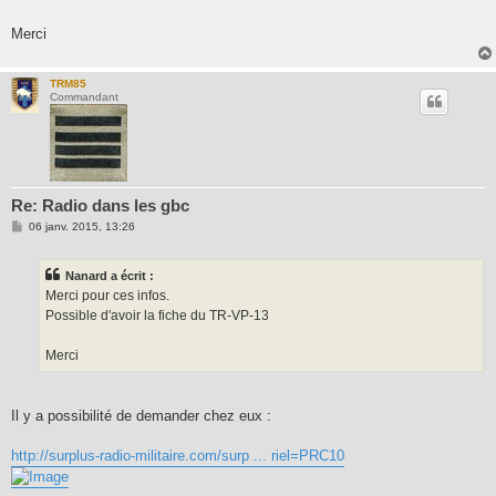
g
e
Merci
TRM85
Commandant
Re: Radio dans les gbc
M
06 janv. 2015, 13:26
e
s
s
Nanard a écrit :
a
g
Merci pour ces infos.
e
Possible d'avoir la fiche du TR-VP-13
Merci
Il y a possibilité de demander chez eux :
http://surplus-radio-militaire.com/surp ... riel=PRC10