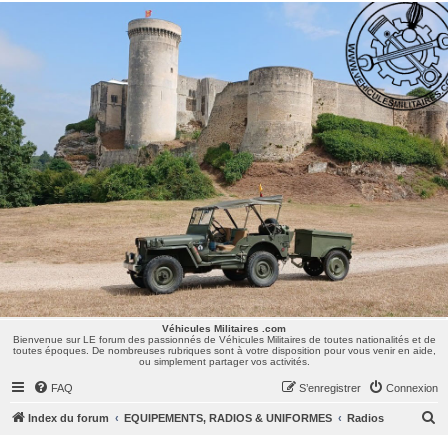
Véhicules Militaires .com
Bienvenue sur LE forum des passionnés de Véhicules Militaires de toutes nationalités et de
toutes époques. De nombreuses rubriques sont à votre disposition pour vous venir en aide,
ou simplement partager vos activités.
Véhicules Militaires .com
Bienvenue sur LE forum des passionnés de Véhicules Militaires de toutes nationalités et de
toutes époques. De nombreuses rubriques sont à votre disposition pour vous venir en aide,
ou simplement partager vos activités.
FAQ
S’enregistrer
Connexion
R
Index du forum
EQUIPEMENTS, RADIOS & UNIFORMES
Radios
e