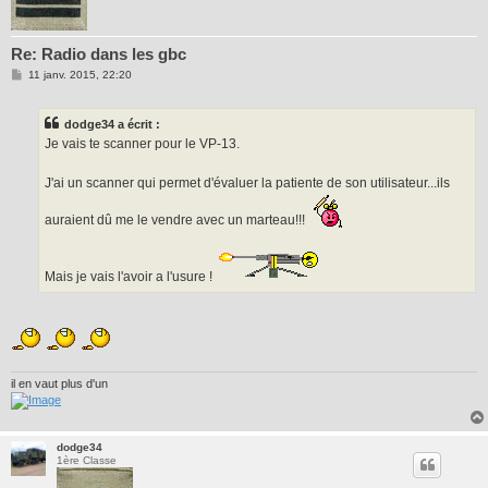
Re: Radio dans les gbc
M
11 janv. 2015, 22:20
e
s
s
dodge34 a écrit :
a
g
Je vais te scanner pour le VP-13.
e
J'ai un scanner qui permet d'évaluer la patiente de son utilisateur...ils
auraient dû me le vendre avec un marteau!!!
Mais je vais l'avoir a l'usure !
il en vaut plus d'un
dodge34
1ère Classe