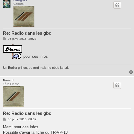
citrogoss
Caporal
Re: Radio dans les gbc
M
05 janv. 2015, 20:23
e
s
s
a
pour ces infos
g
e
Un Berliet grince, se tord mais ne cède jamais
Nanard
1ère Classe
Re: Radio dans les gbc
M
06 janv. 2015, 00:32
e
s
Merci pour ces infos.
s
Possible d'avoir la fiche du TR-VP-13
a