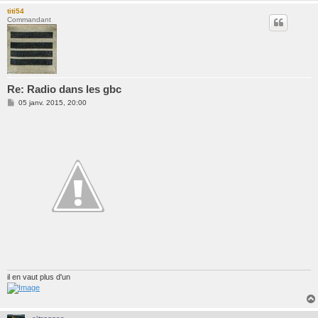
titi54
Commandant
Re: Radio dans les gbc
M
05 janv. 2015, 20:00
e
s
s
a
g
e
il en vaut plus d'un