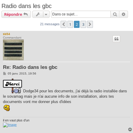
Radio dans les gbc
Recherc
Rec
Répondre
1
2
3
Précédente
Suivante
21 messages
titi54
Commandant
Re: Radio dans les gbc
M
05 janv. 2015, 19:56
e
s
s
a
Dodge34 pour les documents, j'ai déjà la radio installée dans
g
e
le sovamag mais je n'ai aucune info de son installation, alors tes
documents vont me donner plus d'idées
il en vaut plus d'un