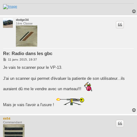
dodge34
1ère Classe
Re: Radio dans les gbc
M
11 janv. 2015, 19:37
e
s
Je vais te scanner pour le VP-13.
s
a
g
J'ai un scanner qui permet d'évaluer la patiente de son utilisateur...ils
e
auraient dû me le vendre avec un marteau!!!
Mais je vais l'avoir a l'usure !
titi54
Commandant