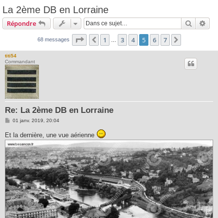
La 2ème DB en Lorraine
Recherc
Rec
Répondre
Page
5
sur
7
1
3
4
5
6
7
Précédente
Suivante
68 messages
…
titi54
Commandant
Re: La 2ème DB en Lorraine
M
01 janv. 2019, 20:04
e
s
Et la dernière, une vue aérienne
s
a
g
e