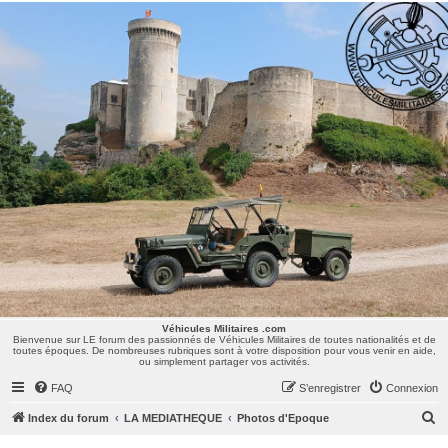
Véhicules Militaires .com
Bienvenue sur LE forum des passionnés de Véhicules Militaires de toutes nationalités et de
toutes époques. De nombreuses rubriques sont à votre disposition pour vous venir en aide,
ou simplement partager vos activités.
Véhicules Militaires .com
Bienvenue sur LE forum des passionnés de Véhicules Militaires de toutes nationalités et de
toutes époques. De nombreuses rubriques sont à votre disposition pour vous venir en aide,
ou simplement partager vos activités.
FAQ
S’enregistrer
Connexion
R
Index du forum
LA MEDIATHEQUE
Photos d'Epoque
e