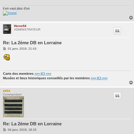
il en vaut plus d'un
Herve54
ADMINISTRATEUR
Re: La 2ème DB en Lorraine
M
01 janv. 2019, 21:43
e
s
s
a
g
e
Carte des membres
>>> ICI <<<
Musées et lieux historiques conseillés par les membres
>>> ICI <<<
titi54
Commandant
Re: La 2ème DB en Lorraine
M
04 janv. 2019, 18:15
e