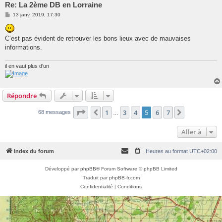
Re: La 2ème DB en Lorraine
M
13 janv. 2019, 17:30
e
s
s
C’est pas évident de retrouver les bons lieux avec de mauvaises
a
g
informations.
e
il en vaut plus d'un
Répondre
Page
5
sur
7
1
3
4
5
6
7
Précédente
Suivante
68 messages
…
Aller à
Index du forum
Heures au format
UTC+02:00
Développé par
phpBB
® Forum Software © phpBB Limited
Traduit par
phpBB-fr.com
Confidentialité
|
Conditions