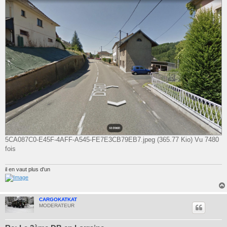
5CA087C0-E45F-4AFF-A545-FE7E3CB79EB7.jpeg (365.77 Kio) Vu 7480
fois
il en vaut plus d'un
CARGOKATKAT
MODERATEUR