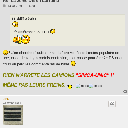
Re: La 2ème DB en Lorraine
M
13 janv. 2019, 14:20
e
s
s
titi54 a écrit :
a
g
e
Très intéressant STEPH
J'en cherche d' autres mais la 1ere Armée est moins populaire de
une, et de deux il y a parfois confusion, tout passe pour être 2e DB et du
coup on perd les commentaires de base
RIEN N'ARRETE LES CAMIONS
"SIMCA-UNIC" !!
MÊME PAS LEURS FREINS.
titi54
Commandant