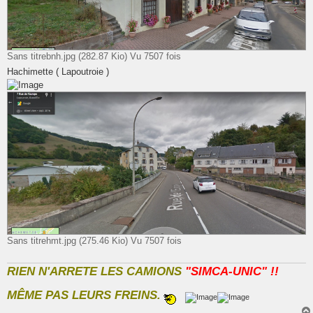
Sans titrebnh.jpg (282.87 Kio) Vu 7507 fois
Hachimette ( Lapoutroie )
Sans titrehmt.jpg (275.46 Kio) Vu 7507 fois
RIEN N'ARRETE LES CAMIONS
"SIMCA-UNIC" !!
MÊME PAS LEURS FREINS.