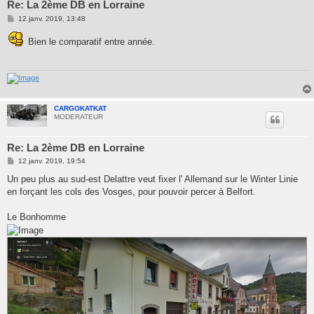
Re: La 2ème DB en Lorraine
M
12 janv. 2019, 13:48
e
s
Bien le comparatif entre année.
s
a
g
e
CARGOKATKAT
MODERATEUR
Re: La 2ème DB en Lorraine
M
12 janv. 2019, 19:54
e
s
Un peu plus au sud-est Delattre veut fixer l' Allemand sur le Winter Linie
s
en forçant les cols des Vosges, pour pouvoir percer à Belfort.
a
g
e
Le Bonhomme