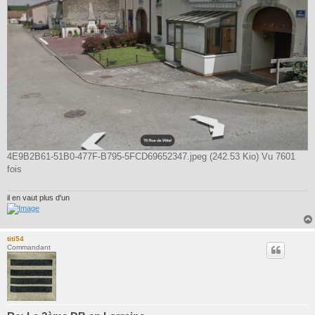
4E9B2B61-51B0-477F-B795-5FCD69652347.jpeg (242.53 Kio) Vu 7601
fois
il en vaut plus d'un
titi54
Commandant