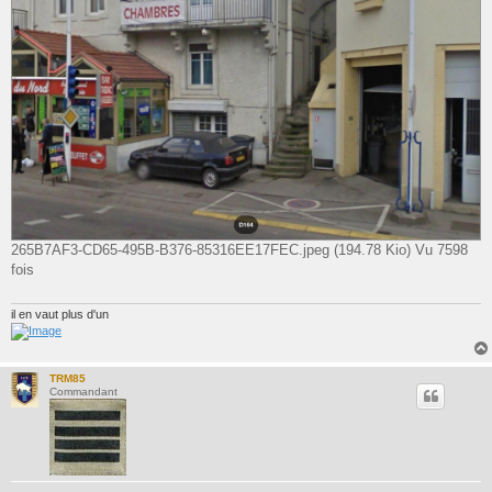
265B7AF3-CD65-495B-B376-85316EE17FEC.jpeg (194.78 Kio) Vu 7598
fois
il en vaut plus d'un
TRM85
Commandant