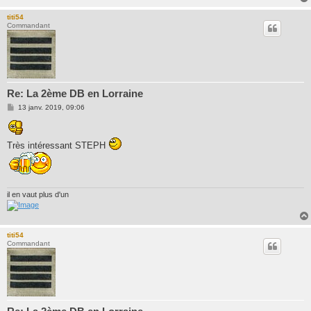
titi54
Commandant
Re: La 2ème DB en Lorraine
M
13 janv. 2019, 09:06
e
s
s
a
Très intéressant STEPH
g
e
il en vaut plus d'un
titi54
Commandant