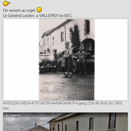
s
s
a
On revient au sujet
g
Le Général Leclerc a VALLEROY-le-SEC
e
AF0212A1-6814-4737-AE08-44A8A3A867F4.jpeg (116.95 Kio) Vu 7601
fois