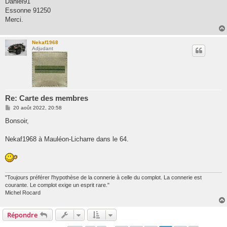
Daniel91
s
Essonne 91250
a
g
Merci.
e
Nekaf1968
Adjudant
Re: Carte des membres
M
20 août 2022, 20:58
e
s
Bonsoir,
s
a
g
Nekaf1968 à Mauléon-Licharre dans le 64.
e
"Toujours préférer l'hypothèse de la connerie à celle du complot. La connerie est
courante. Le complot exige un esprit rare."
Michel Rocard
Répondre