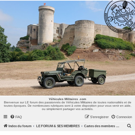
Véhicules Militaires .com
Bienvenue sur LE forum des passionnés de Véhicules Militaires de toutes nationalités et de
toutes époques. De nombreuses rubriques sont à votre disposition pour vous venir en aide,
ou simplement partager vos activités.
Véhicules Militaires .com
Bienvenue sur LE forum des passionnés de Véhicules Militaires de toutes nationalités et de
toutes époques. De nombreuses rubriques sont à votre disposition pour vous venir en aide,
ou simplement partager vos activités.
FAQ
S’enregistrer
Connexion
R
Index du forum
LE FORUM & SES MEMBRES
Cartes des membres & des centres d'intérêts
e