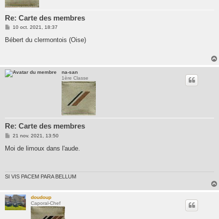
Re: Carte des membres
M
10 oct. 2021, 18:37
e
s
Bébert du clermontois (Oise)
s
a
g
e
na-san
1ère Classe
Re: Carte des membres
M
21 nov. 2021, 13:50
e
s
Moi de limoux dans l'aude.
s
a
g
e
SI VIS PACEM PARA BELLUM
doudoup
Caporal-Chef