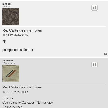
mauger
Soldat
Re: Carte des membres
M
06 avr. 2022, 14:59
e
s
bjr
s
a
g
paimpol cotes d'armor
e
aosmont
1ère Classe
Re: Carte des membres
M
13 avr. 2022, 11:02
e
s
Bonjour,
s
Caen dans le Calvados (Normandie)
a
g
Bonne journée