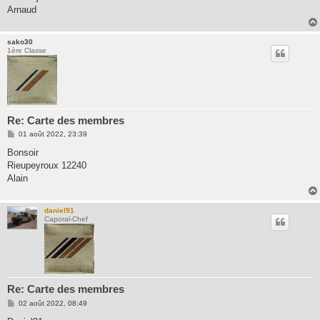
e
Arnaud
sako30
1ère Classe
Re: Carte des membres
M
01 août 2022, 23:39
e
s
Bonsoir
s
Rieupeyroux 12240
a
g
Alain
e
daniel91
Caporal-Chef
Re: Carte des membres
M
02 août 2022, 08:49
e
s