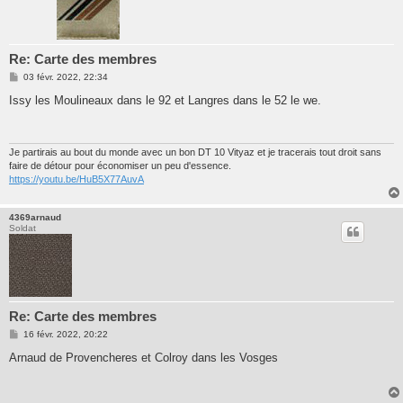
Re: Carte des membres
M
03 févr. 2022, 22:34
e
s
Issy les Moulineaux dans le 92 et Langres dans le 52 le we.
s
a
g
e
Je partirais au bout du monde avec un bon DT 10 Vityaz et je tracerais tout droit sans
faire de détour pour économiser un peu d'essence.
https://youtu.be/HuB5X77AuvA
4369arnaud
Soldat
Re: Carte des membres
M
16 févr. 2022, 20:22
e
s
Arnaud de Provencheres et Colroy dans les Vosges
s
a
g
e