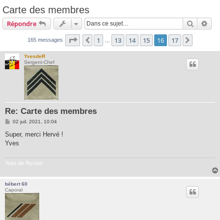
Carte des membres
Recherc
Rec
Répondre
Page
16
sur
17
1
13
14
15
16
17
Précédente
Suivant
165 messages
…
YvesdeR
Sergent-Chef
Re: Carte des membres
M
02 juil. 2021, 10:04
e
s
Super, merci Hervé !
s
Yves
a
g
e
Yves de Ryckel
bébert 60
Caporal