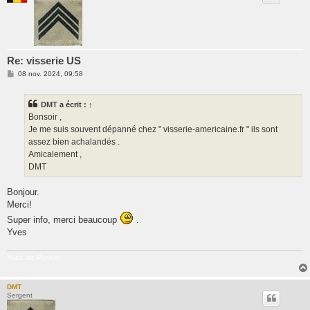
Re: visserie US
M
08 nov. 2024, 09:58
e
s
s
DMT
a écrit :
↑
a
g
Bonsoir ,
e
Je me suis souvent dépanné chez " visserie-americaine.fr " ils sont
assez bien achalandés .
Amicalement ,
DMT
Bonjour.
Merci!
Super info, merci beaucoup
.
Yves
Yves de Ryckel
DMT
Sergent