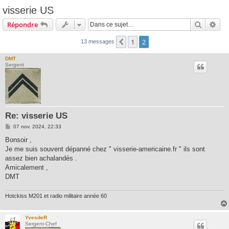
visserie US
Recherc
Rec
Répondre
1
2
Précédente
13 messages
DMT
Sergent
Re: visserie US
M
07 nov. 2024, 22:33
e
s
Bonsoir ,
s
Je me suis souvent dépanné chez " visserie-americaine.fr " ils sont
a
g
assez bien achalandés .
e
Amicalement ,
DMT
Hotckiss M201 et radio militaire année 60
YvesdeR
Sergent-Chef