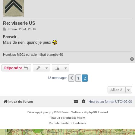
Re: visserie US
M
08 nov. 2024, 23:16
e
s
Bonsoir ,
s
Mais de rien, quand je peux
a
g
e
Hotckiss M201 et radio militaire année 60
Répondre
1
2
Précédente
13 messages
Aller à
Index du forum
Heures au format
UTC+02:00
Développé par
phpBB
® Forum Software © phpBB Limited
Traduit par
phpBB-fr.com
Confidentialité
|
Conditions