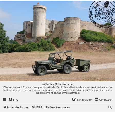
Véhicules Militaires .com
Bienvenue sur LE forum des passionnés de Véhicules Militaires de toutes nationalités et de
toutes époques. De nombreuses rubriques sont à votre disposition pour vous venir en aide,
ou simplement partager vos activités.
Véhicules Militaires .com
Bienvenue sur LE forum des passionnés de Véhicules Militaires de toutes nationalités et de
toutes époques. De nombreuses rubriques sont à votre disposition pour vous venir en aide,
ou simplement partager vos activités.
FAQ
S’enregistrer
Connexion
R
Index du forum
DIVERS
Petites Annonces
e