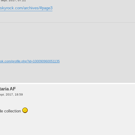
 sept. 2017, 07:21
95.skyrock.com/archives/#page3
ook.com/profile.php?id=100090960051135
taria AF
ept. 2017, 18:59
e collection