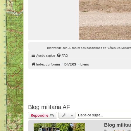
Bienvenue sur LE forum des passionnés de Véhicules Militaires
Accès rapide
FAQ
Index du forum
DIVERS
Liens
Blog militaria AF
Répondre
Blog milita
M