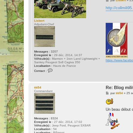
par
Lisbert
»
25
e
s
http://collmili
s
a
g
Lisbert
e
Adjudant-Chef
Messages :
3207
Enregistré le :
29 déc. 2014, 14:37
Véhicule(s) :
Marmon + 1ton Land Lightweight +
https://www.faceb
Sankey Peugeot Sx8 Cagiva 350
Localisation :
Hauts de France
C
Contact :
o
n
t
a
Re: Blog mili
c
titi54
t
Commandant
M
par
titi54
»
25 s
e
e
r
s
L
s
i
a
s
Un beau début d
g
b
e
e
Messages :
8324
r
Enregistré le :
27 déc. 2014, 17:02
t
Véhicule(s) :
Jeep Ford, Peugeot SX8AR
Localisation :
54
Localisation :
Blâmont