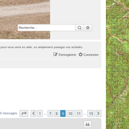
Rechercher
Recherche avancée
pour vous venir en aide, ou simplement partager vos activités.
S’enregistrer
Connexion
Page
9
sur
15
1
7
8
9
10
11
15
Précédente
Suivante
45 messages
…
…