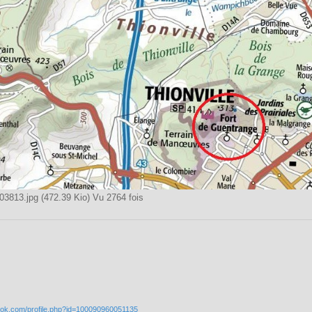
3813.jpg (472.39 Kio) Vu 2764 fois
ook.com/profile.php?id=100090960051135