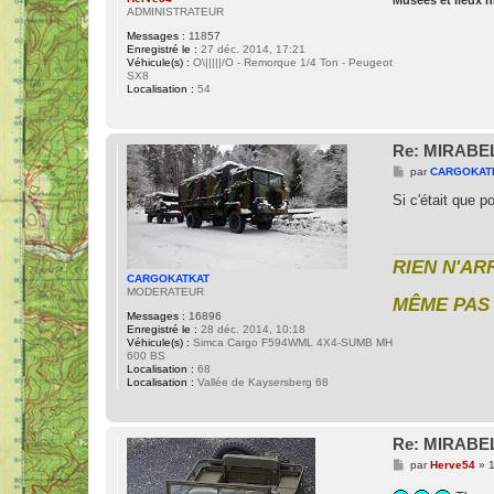
ADMINISTRATEUR
Messages :
11857
Enregistré le :
27 déc. 2014, 17:21
Véhicule(s) :
O\|||||/O - Remorque 1/4 Ton - Peugeot
SX8
Localisation :
54
Re: MIRABEL
M
par
CARGOKAT
e
s
Si c'était que p
s
a
g
e
RIEN N'AR
CARGOKATKAT
MODERATEUR
MÊME PAS 
Messages :
16896
Enregistré le :
28 déc. 2014, 10:18
Véhicule(s) :
Simca Cargo F594WML 4X4-SUMB MH
600 BS
Localisation :
68
Localisation :
Vallée de Kaysersberg 68
Re: MIRABEL
M
par
Herve54
»
1
e
s