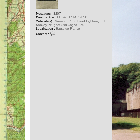
Messages :
3207
Enregistré le :
29 déc. 2014, 14:37
Véhicule(s) :
Marmon + 1ton Land Lightweight +
Sankey Peugeot Sx8 Cagiva 350
Localisation :
Hauts de France
C
Contact :
o
n
t
a
c
t
e
r
L
i
s
b
e
r
t