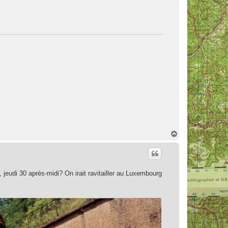
H
a
u
t
 jeudi 30 après-midi? On irait ravitailler au Luxembourg