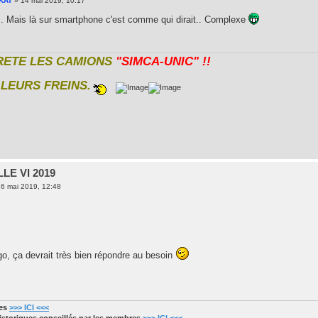
KAT
»
14 mai 2019, 10:17
... Mais là sur smartphone c'est comme qui dirait.. Complexe
RETE LES CAMIONS
"SIMCA-UNIC" !!
LEURS FREINS.
LE VI 2019
6 mai 2019, 12:48
o, ça devrait très bien répondre au besoin
res
>>> ICI <<<
historiques conseillés par les membres
>>> ICI <<<