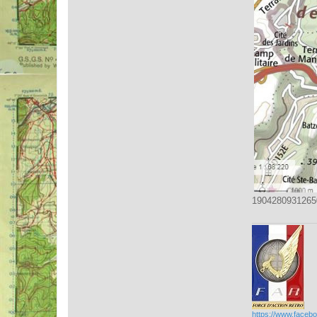
19042809312650
https://www.faceb