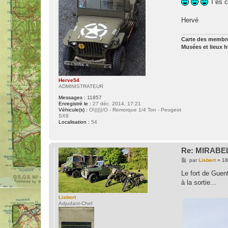
T'es c
s
a
g
Hervé
e
Carte des memb
Musées et lieux 
Herve54
ADMINISTRATEUR
Messages :
11857
Enregistré le :
27 déc. 2014, 17:21
Véhicule(s) :
O\|||||/O - Remorque 1/4 Ton - Peugeot
SX8
Localisation :
54
Re: MIRABEL
M
par
Lisbert
»
18
e
s
Le fort de Guent
s
à la sortie...
a
g
e
Lisbert
Adjudant-Chef