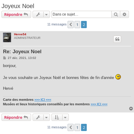
Joyeux Noel
Recherc
Rec
Répondre
1
2
Précédente
11 messages
Herve54
ADMINISTRATEUR
Re: Joyeux Noel
M
27 déc. 2021, 13:02
e
s
bonjour,
s
a
g
Je vous souhaite un Joyeux Noël et bonnes fêtes de fin d'année
e
Hervé
Carte des membres
>>> ICI <<<
Musées et lieux historiques conseillés par les membres
>>> ICI <<<
Répondre
1
2
Précédente
11 messages