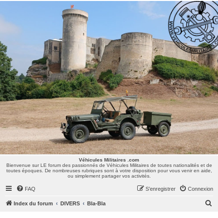
Véhicules Militaires .com
Bienvenue sur LE forum des passionnés de Véhicules Militaires de toutes nationalités et de
toutes époques. De nombreuses rubriques sont à votre disposition pour vous venir en aide,
ou simplement partager vos activités.
Véhicules Militaires .com
Bienvenue sur LE forum des passionnés de Véhicules Militaires de toutes nationalités et de
toutes époques. De nombreuses rubriques sont à votre disposition pour vous venir en aide,
ou simplement partager vos activités.
FAQ
S’enregistrer
Connexion
R
Index du forum
DIVERS
Bla-Bla
e