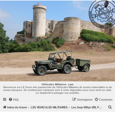
Véhicules Militaires .com
Bienvenue sur LE forum des passionnés de Véhicules Militaires de toutes nationalités et de
toutes époques. De nombreuses rubriques sont à votre disposition pour vous venir en aide,
ou simplement partager vos activités.
Véhicules Militaires .com
Bienvenue sur LE forum des passionnés de Véhicules Militaires de toutes nationalités et de
toutes époques. De nombreuses rubriques sont à votre disposition pour vous venir en aide,
ou simplement partager vos activités.
FAQ
S’enregistrer
Connexion
R
Index du forum
LES VEHICULES MILITAIRES
Les Jeep Willys MB, Ford GPW, Hotchkiss M201, CJ/M38/MUTT, ...
e