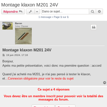
Montage klaxon M201 24V
Recherc
Rec
Répondre
1 message • Page
1
sur
1
Baron
1ère Classe
Montage klaxon M201 24V
M
19 juin 2024, 17:16
e
s
Bonjour,
s
Après ma petite présentation, voici donc ma première question ::accord
a
g
e
Quand j'ai acheté ma M201, je n'ai pas pensé à tester le klaxon,
et
...Connexion obligatoire pour voir le reste du sujet
Ce sujet a
4
réponses
Vous devez être un membre inscrit pour pouvoir voir la totalité des
messages du forum.