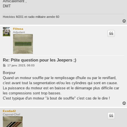
Amicalement ,
DMT
Hotckiss M201 et radio militaire année 60
Filitosa
Adjudant
Re: Ptite question pour les Jeepers ;)
M
17 janv. 2023, 06:03
e
s
Bonjour
s
Quand un moteur souffle par le remplissage d'huile ou par le reniflard,
a
g
c'est avant tout la segmentation et/ou les cylindres qui sont en cause.
e
La puissance du moteur est en baisse et le démarrage plus difficile car
les compressions sont trop basses.
C'est typique d'un moteur "à bout de souffle" c'est cas de le dire !
Exodia42
Caporal-Chef