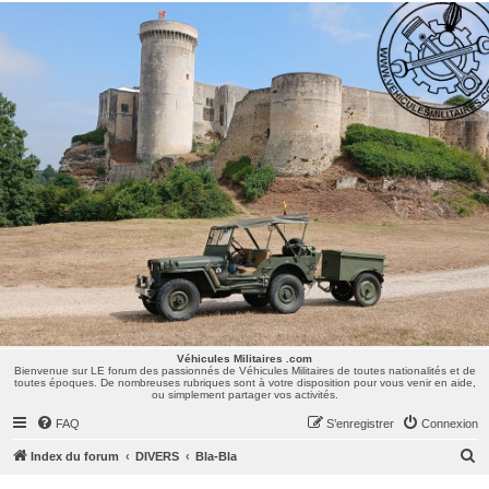
Véhicules Militaires .com
Bienvenue sur LE forum des passionnés de Véhicules Militaires de toutes nationalités et de
toutes époques. De nombreuses rubriques sont à votre disposition pour vous venir en aide,
ou simplement partager vos activités.
Véhicules Militaires .com
Bienvenue sur LE forum des passionnés de Véhicules Militaires de toutes nationalités et de
toutes époques. De nombreuses rubriques sont à votre disposition pour vous venir en aide,
ou simplement partager vos activités.
FAQ
S’enregistrer
Connexion
R
Index du forum
DIVERS
Bla-Bla
e