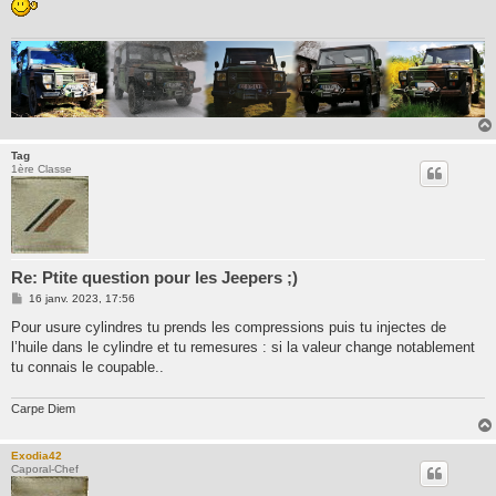
Tag
1ère Classe
Re: Ptite question pour les Jeepers ;)
M
16 janv. 2023, 17:56
e
s
Pour usure cylindres tu prends les compressions puis tu injectes de
s
l’huile dans le cylindre et tu remesures : si la valeur change notablement
a
g
tu connais le coupable..
e
Carpe Diem
Exodia42
Caporal-Chef