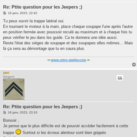
Re: Ptite question pour les Jeepers ;)
M
16 janv. 2023, 22:42
e
s
Tu peux ouvrir la trappe latéral oui.
s
En tournant le moteur à la main, place chaque soupape l'une après l'autre
a
g
en position fermée avec poussoir reculé au maximum et à chaque fois tu
e
peux vérifier le jeu dans les guide. Ca te donnera une idée aussi.
Reste l'état des sièges de soupape et des soupapes elles mêmes... Mais
là ça sera au démontage que tu en saura plus.
->
www.retro-atelier.com
<-
DMT
Sergent
Re: Ptite question pour les Jeepers ;)
M
16 janv. 2023, 23:10
e
s
Bonsoir ,
s
Je pense que le plus difficile est de pouvoir accéder facilement à cette
a
g
trappe
Surtout si les écrous alentour sont bien grippés
e