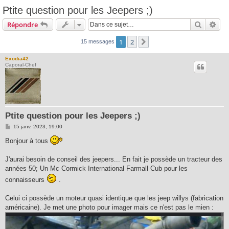
Ptite question pour les Jeepers ;)
Recherc
Rec
Répondre
1
2
Suivante
15 messages
Exodia42
Caporal-Chef
Ptite question pour les Jeepers ;)
M
15 janv. 2023, 19:00
e
s
Bonjour à tous
s
a
g
J'aurai besoin de conseil des jeepers... En fait je possède un tracteur des
e
années 50; Un Mc Cormick International Farmall Cub pour les
connaisseurs
.
Celui ci possède un moteur quasi identique que les jeep willys (fabrication
américaine). Je met une photo pour imager mais ce n'est pas le mien :