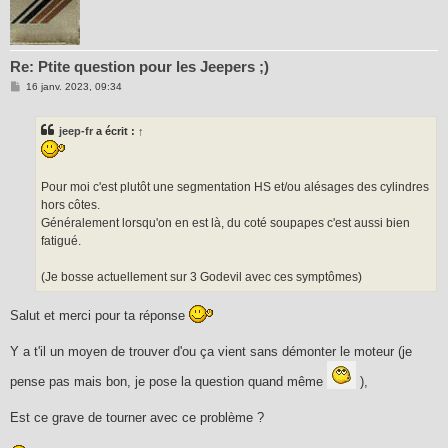
Re: Ptite question pour les Jeepers ;)
M
16 janv. 2023, 09:34
e
s
s
jeep-fr
a écrit :
↑
a
g
e
Pour moi c'est plutôt une segmentation HS et/ou alésages des cylindres
hors côtes.
Généralement lorsqu'on en est là, du coté soupapes c'est aussi bien
fatigué.
(Je bosse actuellement sur 3 Godevil avec ces symptômes)
Salut et merci pour ta réponse
Y a t'il un moyen de trouver d'ou ça vient sans démonter le moteur (je
pense pas mais bon, je pose la question quand même
),
Est ce grave de tourner avec ce problème ?