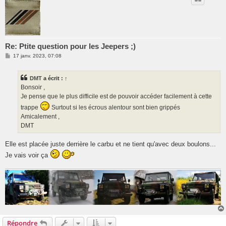
Re: Ptite question pour les Jeepers ;)
M
17 janv. 2023, 07:08
e
s
s
DMT
a écrit :
↑
a
g
Bonsoir ,
e
Je pense que le plus difficile est de pouvoir accéder facilement à cette
trappe
Surtout si les écrous alentour sont bien grippés
Amicalement ,
DMT
Elle est placée juste derrière le carbu et ne tient qu'avec deux boulons...
Je vais voir ça
Répondre