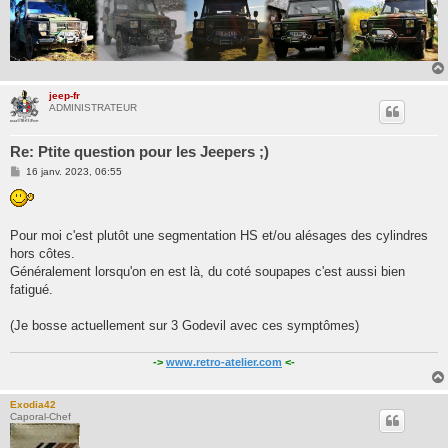
jeep-fr
ADMINISTRATEUR
Re: Ptite question pour les Jeepers ;)
M
16 janv. 2023, 06:55
e
s
s
a
g
Pour moi c'est plutôt une segmentation HS et/ou alésages des cylindres
e
hors côtes.
Généralement lorsqu'on en est là, du coté soupapes c'est aussi bien
fatigué.
(Je bosse actuellement sur 3 Godevil avec ces symptômes)
->
www.retro-atelier.com
<-
Exodia42
Caporal-Chef