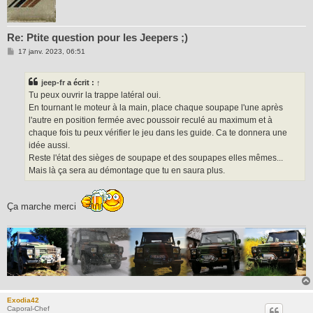
Re: Ptite question pour les Jeepers ;)
M
17 janv. 2023, 06:51
e
s
s
jeep-fr
a écrit :
↑
a
g
Tu peux ouvrir la trappe latéral oui.
e
En tournant le moteur à la main, place chaque soupape l'une après
l'autre en position fermée avec poussoir reculé au maximum et à
chaque fois tu peux vérifier le jeu dans les guide. Ca te donnera une
idée aussi.
Reste l'état des sièges de soupape et des soupapes elles mêmes...
Mais là ça sera au démontage que tu en saura plus.
Ça marche merci
Exodia42
Caporal-Chef