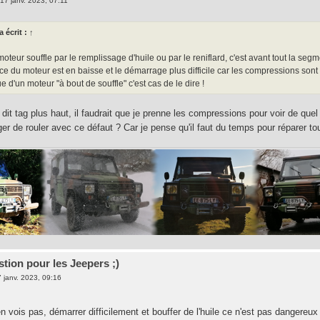
17 janv. 2023, 07:11
a écrit :
↑
teur souffle par le remplissage d'huile ou par le reniflard, c'est avant tout la segm
e du moteur est en baisse et le démarrage plus difficile car les compressions sont
ue d'un moteur "à bout de souffle" c'est cas de le dire !
t tag plus haut, il faudrait que je prenne les compressions pour voir de quel 
er de rouler avec ce défaut ? Car je pense qu'il faut du temps pour réparer to
stion pour les Jeepers ;)
 janv. 2023, 09:16
n vois pas, démarrer difficilement et bouffer de l'huile ce n'est pas dangereux 