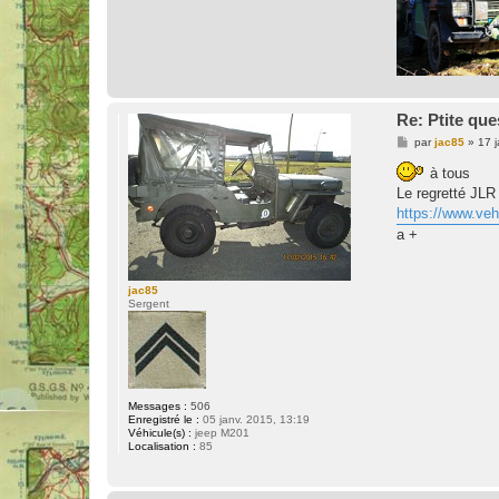
Re: Ptite que
M
par
jac85
»
17 
e
s
à tous
s
Le regretté JLR 
a
g
https://www.veh
e
a +
jac85
Sergent
Messages :
506
Enregistré le :
05 janv. 2015, 13:19
Véhicule(s) :
jeep M201
Localisation :
85