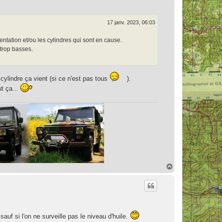
17 janv. 2023, 06:03
entation et/ou les cylindres qui sont en cause.
 trop basses.
cylindre ça vient (si ce n'est pas tous
).
ut ça...
H
a
u
t
sauf si l'on ne surveille pas le niveau d'huile.