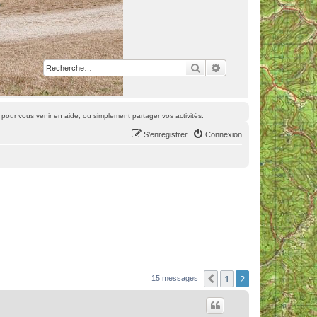
Rechercher
Recherche avancée
pour vous venir en aide, ou simplement partager vos activités.
S’enregistrer
Connexion
1
2
Précédente
15 messages