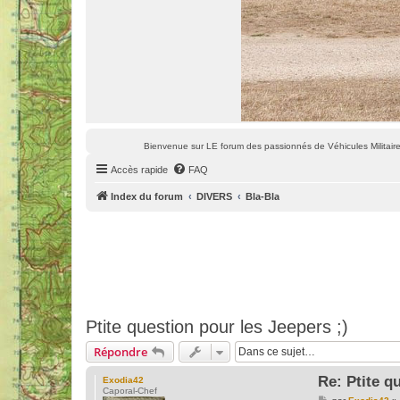
Bienvenue sur LE forum des passionnés de Véhicules Militaires
Accès rapide
FAQ
Index du forum
DIVERS
Bla-Bla
Ptite question pour les Jeepers ;)
Répondre
Re: Ptite q
Exodia42
Caporal-Chef
M