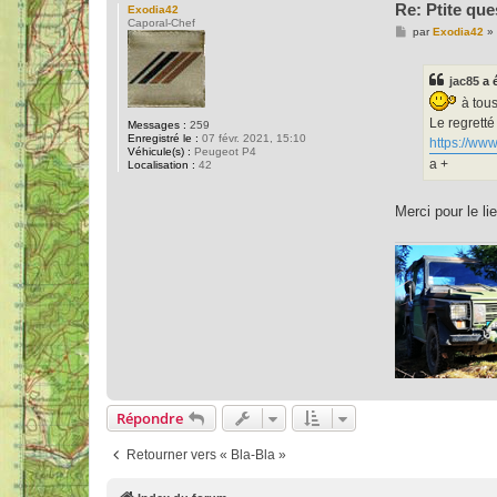
Re: Ptite que
Exodia42
Caporal-Chef
M
par
Exodia42
»
e
s
s
jac85
a é
a
g
à tou
e
Le regretté 
Messages :
259
Enregistré le :
07 févr. 2021, 15:10
https://www
Véhicule(s) :
Peugeot P4
a +
Localisation :
42
Merci pour le li
Répondre
Retourner vers « Bla-Bla »