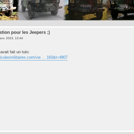
stion pour les Jeepers ;)
janv. 2023, 13:44
avait fait un tuto:
iculesmilitaires.com/vie ... 160&t=4807