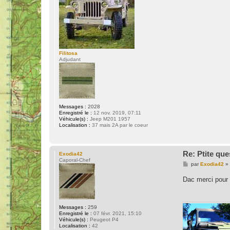
e
Filitosa
Adjudant
Messages :
2028
Enregistré le :
12 nov. 2019, 07:11
Véhicule(s) :
Jeep M201 1957
Localisation :
37 mais 2A par le coeur
Re: Ptite que
Exodia42
Caporal-Chef
M
par
Exodia42
»
e
s
Dac merci pour 
s
a
g
e
Messages :
259
Enregistré le :
07 févr. 2021, 15:10
Véhicule(s) :
Peugeot P4
Localisation :
42