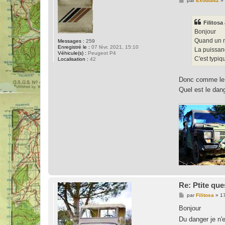
par
Exodia42
»
e
s
s
Filitosa
a
g
Bonjour
e
Quand un mo
Messages :
259
Enregistré le :
07 févr. 2021, 15:10
La puissanc
Véhicule(s) :
Peugeot P4
C'est typiq
Localisation :
42
Donc comme le di
Quel est le dang
Re: Ptite que
M
par
Filitosa
»
17
e
s
Bonjour
s
Du danger je n'e
a
g