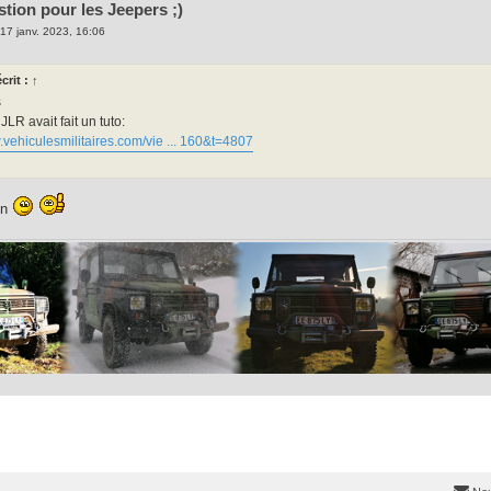
stion pour les Jeepers ;)
17 janv. 2023, 16:06
crit :
↑
s
JLR avait fait un tuto:
.vehiculesmilitaires.com/vie ... 160&t=4807
en