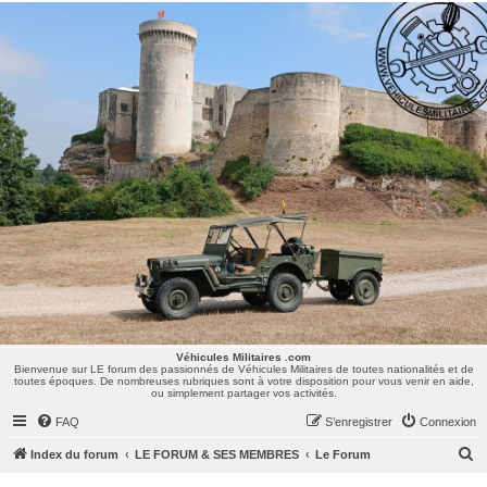
Véhicules Militaires .com
Bienvenue sur LE forum des passionnés de Véhicules Militaires de toutes nationalités et de
toutes époques. De nombreuses rubriques sont à votre disposition pour vous venir en aide,
ou simplement partager vos activités.
Véhicules Militaires .com
Bienvenue sur LE forum des passionnés de Véhicules Militaires de toutes nationalités et de
toutes époques. De nombreuses rubriques sont à votre disposition pour vous venir en aide,
ou simplement partager vos activités.
FAQ
S’enregistrer
Connexion
R
Index du forum
LE FORUM & SES MEMBRES
Le Forum
e