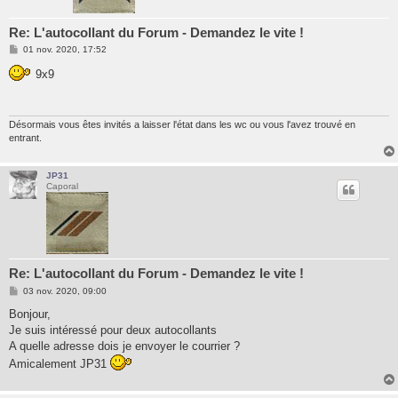
Re: L'autocollant du Forum - Demandez le vite !
M
01 nov. 2020, 17:52
e
s
9x9
s
a
g
e
Désormais vous êtes invités a laisser l'état dans les wc ou vous l'avez trouvé en
entrant.
JP31
Caporal
Re: L'autocollant du Forum - Demandez le vite !
M
03 nov. 2020, 09:00
e
s
Bonjour,
s
Je suis intéressé pour deux autocollants
a
g
A quelle adresse dois je envoyer le courrier ?
e
Amicalement JP31