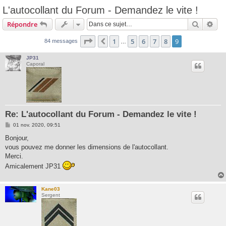
L'autocollant du Forum - Demandez le vite !
Recherc
Rec
Répondre
Page
9
sur
9
1
5
6
7
8
9
Précédente
84 messages
…
JP31
Caporal
Re: L'autocollant du Forum - Demandez le vite !
M
01 nov. 2020, 09:51
e
s
Bonjour,
s
vous pouvez me donner les dimensions de l'autocollant.
a
g
Merci.
e
Amicalement JP31
Kane03
Sergent