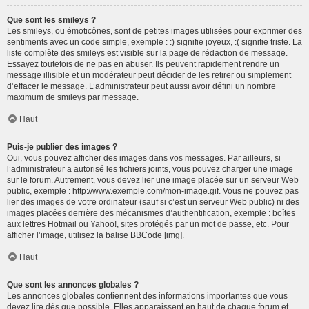
Que sont les smileys ?
Les smileys, ou émoticônes, sont de petites images utilisées pour exprimer des
sentiments avec un code simple, exemple : :) signifie joyeux, :( signifie triste. La
liste complète des smileys est visible sur la page de rédaction de message.
Essayez toutefois de ne pas en abuser. Ils peuvent rapidement rendre un
message illisible et un modérateur peut décider de les retirer ou simplement
d’effacer le message. L’administrateur peut aussi avoir défini un nombre
maximum de smileys par message.
Haut
Puis-je publier des images ?
Oui, vous pouvez afficher des images dans vos messages. Par ailleurs, si
l’administrateur a autorisé les fichiers joints, vous pouvez charger une image
sur le forum. Autrement, vous devez lier une image placée sur un serveur Web
public, exemple : http://www.exemple.com/mon-image.gif. Vous ne pouvez pas
lier des images de votre ordinateur (sauf si c’est un serveur Web public) ni des
images placées derrière des mécanismes d’authentification, exemple : boîtes
aux lettres Hotmail ou Yahoo!, sites protégés par un mot de passe, etc. Pour
afficher l’image, utilisez la balise BBCode [img].
Haut
Que sont les annonces globales ?
Les annonces globales contiennent des informations importantes que vous
devez lire dès que possible. Elles apparaissent en haut de chaque forum et