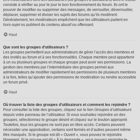
consiste à vérifier au jour le jour le bon fonctionnement du forum. Ils ont le
pouvoir de modifier ou supprimer des messages, de verrouiller, déverrouiller,
déplacer, supprimer et diviser les sujets des forums qu’ils modèrent.
Généralement, les modérateurs empêchent que les utilisateurs partent en
hors-sujet
ou publient du contenu abusif ou offensant.
Haut
Que sont les groupes d’utilisateurs ?
Les groupes permettent aux administrateurs de gérer l’accès des membres et
des invités au forum et à ses fonctionnalités. Chaque membre peut appartenir
à un ou plusieurs groupes et chaque groupe peut avoir ses permissions. La
gestion des membres par l’intermédiaire des groupes permet aux
administrateurs de modifier rapidement les permissions de plusieurs membres
à la fois, telles qu’ajouter des permissions de modération ou rendre accessible
un forum privé.
Haut
Où trouver la liste des groupes d’utilisateurs et comment les rejoindre ?
Pour consulter la liste des groupes, cliquez sur le lien
Groupes d’utilisateurs
depuis votre panneau de l’utilisateur. Si vous souhaitez rejoindre un des
groupes, sélectionnez le groupe désiré et cliquez sur le bouton approprié.
Toutefois, tous les groupes ne sont pas en libre accès. Certains peuvent
nécessiter une approbation, certains sont fermés et d’autres peuvent même
être masqués. Si le groupe est dit « Ouvert », vous pouvez le rejoindre
librement. Si le groupe est dit « À la demande », vous pouvez rejoindre le