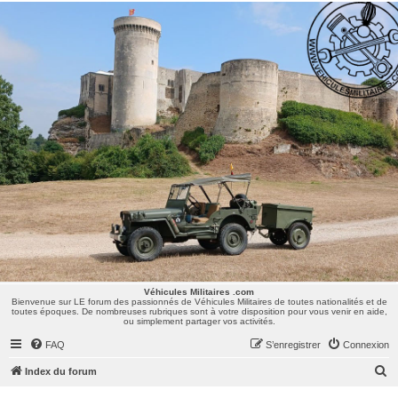
Véhicules Militaires .com
Bienvenue sur LE forum des passionnés de Véhicules Militaires de toutes nationalités et de
toutes époques. De nombreuses rubriques sont à votre disposition pour vous venir en aide,
ou simplement partager vos activités.
Véhicules Militaires .com
Bienvenue sur LE forum des passionnés de Véhicules Militaires de toutes nationalités et de
toutes époques. De nombreuses rubriques sont à votre disposition pour vous venir en aide,
ou simplement partager vos activités.
FAQ
S’enregistrer
Connexion
R
Index du forum
e