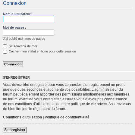
Connexion
c
h
Nom d’utilisateur :
e
r
Mot de passe :
c
J’ai oublié mon mot de passe
h
Se souvenir de moi
e
Cacher mon statut en ligne pour cette session
r
S’ENREGISTRER
Vous devez être enregistré pour vous connecter. L’enregistrement ne prend
que quelques secondes et augmente vos possibilités. L’administrateur du
forum peut également accorder des permissions additionnelles aux membres
du forum. Avant de vous enregistrer, assurez-vous d’avoir pris connaissance
de nos conditions d’utilisation et de notre politique de vie privée. Assurez-vous
de bien lire tout le règlement du forum.
Conditions d’utilisation
|
Politique de confidentialité
S’enregistrer