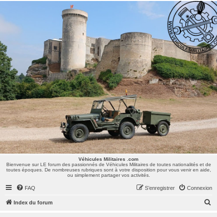
Véhicules Militaires .com
Bienvenue sur LE forum des passionnés de Véhicules Militaires de toutes nationalités et de
toutes époques. De nombreuses rubriques sont à votre disposition pour vous venir en aide,
ou simplement partager vos activités.
Véhicules Militaires .com
Bienvenue sur LE forum des passionnés de Véhicules Militaires de toutes nationalités et de
toutes époques. De nombreuses rubriques sont à votre disposition pour vous venir en aide,
ou simplement partager vos activités.
FAQ
S’enregistrer
Connexion
R
Index du forum
e