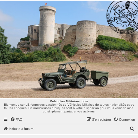
Véhicules Militaires .com
Bienvenue sur LE forum des passionnés de Véhicules Militaires de toutes nationalités et de
toutes époques. De nombreuses rubriques sont à votre disposition pour vous venir en aide,
ou simplement partager vos activités.
Véhicules Militaires .com
Bienvenue sur LE forum des passionnés de Véhicules Militaires de toutes nationalités et de
toutes époques. De nombreuses rubriques sont à votre disposition pour vous venir en aide,
ou simplement partager vos activités.
FAQ
S’enregistrer
Connexion
R
Index du forum
e