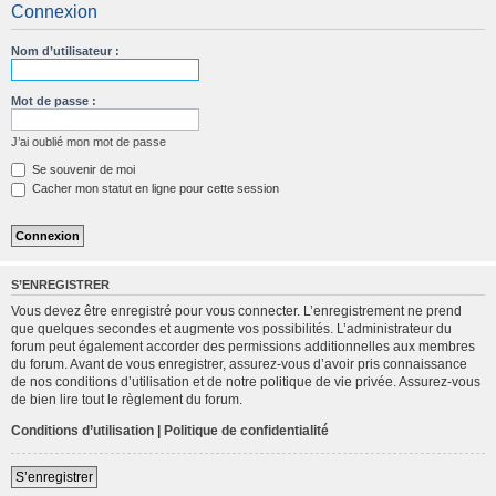
Connexion
c
h
Nom d’utilisateur :
e
r
Mot de passe :
c
J’ai oublié mon mot de passe
h
Se souvenir de moi
e
Cacher mon statut en ligne pour cette session
r
S’ENREGISTRER
Vous devez être enregistré pour vous connecter. L’enregistrement ne prend
que quelques secondes et augmente vos possibilités. L’administrateur du
forum peut également accorder des permissions additionnelles aux membres
du forum. Avant de vous enregistrer, assurez-vous d’avoir pris connaissance
de nos conditions d’utilisation et de notre politique de vie privée. Assurez-vous
de bien lire tout le règlement du forum.
Conditions d’utilisation
|
Politique de confidentialité
S’enregistrer