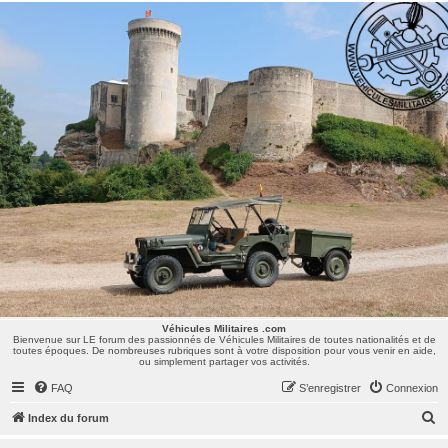
Véhicules Militaires .com
Bienvenue sur LE forum des passionnés de Véhicules Militaires de toutes nationalités et de
toutes époques. De nombreuses rubriques sont à votre disposition pour vous venir en aide,
ou simplement partager vos activités.
Véhicules Militaires .com
Bienvenue sur LE forum des passionnés de Véhicules Militaires de toutes nationalités et de
toutes époques. De nombreuses rubriques sont à votre disposition pour vous venir en aide,
ou simplement partager vos activités.
FAQ
S’enregistrer
Connexion
R
Index du forum
e