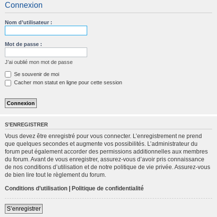
Connexion
c
h
Nom d’utilisateur :
e
r
Mot de passe :
c
J’ai oublié mon mot de passe
h
Se souvenir de moi
e
Cacher mon statut en ligne pour cette session
r
S’ENREGISTRER
Vous devez être enregistré pour vous connecter. L’enregistrement ne prend
que quelques secondes et augmente vos possibilités. L’administrateur du
forum peut également accorder des permissions additionnelles aux membres
du forum. Avant de vous enregistrer, assurez-vous d’avoir pris connaissance
de nos conditions d’utilisation et de notre politique de vie privée. Assurez-vous
de bien lire tout le règlement du forum.
Conditions d’utilisation
|
Politique de confidentialité
S’enregistrer