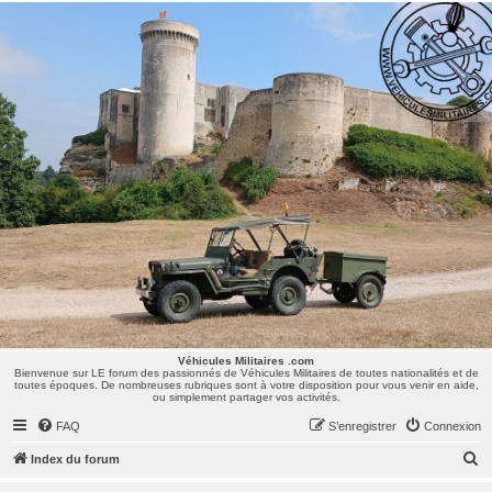
Véhicules Militaires .com
Bienvenue sur LE forum des passionnés de Véhicules Militaires de toutes nationalités et de
toutes époques. De nombreuses rubriques sont à votre disposition pour vous venir en aide,
ou simplement partager vos activités.
Véhicules Militaires .com
Bienvenue sur LE forum des passionnés de Véhicules Militaires de toutes nationalités et de
toutes époques. De nombreuses rubriques sont à votre disposition pour vous venir en aide,
ou simplement partager vos activités.
FAQ
S’enregistrer
Connexion
R
Index du forum
e