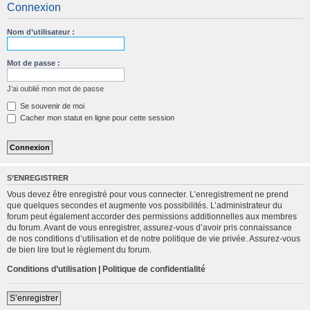
Connexion
c
h
Nom d’utilisateur :
e
r
Mot de passe :
c
J’ai oublié mon mot de passe
h
Se souvenir de moi
e
Cacher mon statut en ligne pour cette session
r
S’ENREGISTRER
Vous devez être enregistré pour vous connecter. L’enregistrement ne prend
que quelques secondes et augmente vos possibilités. L’administrateur du
forum peut également accorder des permissions additionnelles aux membres
du forum. Avant de vous enregistrer, assurez-vous d’avoir pris connaissance
de nos conditions d’utilisation et de notre politique de vie privée. Assurez-vous
de bien lire tout le règlement du forum.
Conditions d’utilisation
|
Politique de confidentialité
S’enregistrer