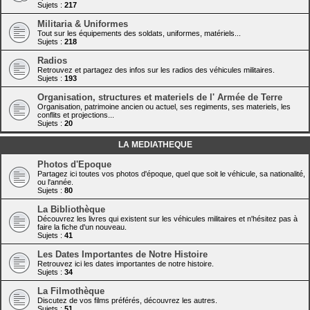
Sujets :
217
Militaria & Uniformes
Tout sur les équipements des soldats, uniformes, matériels...
Sujets :
218
Radios
Retrouvez et partagez des infos sur les radios des véhicules militaires.
Sujets :
193
Organisation, structures et materiels de l' Armée de Terre
Organisation, patrimoine ancien ou actuel, ses regiments, ses materiels, les
conflits et projections...
Sujets :
20
LA MEDIATHEQUE
Photos d'Epoque
Partagez ici toutes vos photos d'époque, quel que soit le véhicule, sa nationalité,
ou l'année.
Sujets :
80
La Bibliothèque
Découvrez les livres qui existent sur les véhicules militaires et n'hésitez pas à
faire la fiche d'un nouveau.
Sujets :
41
Les Dates Importantes de Notre Histoire
Retrouvez ici les dates importantes de notre histoire.
Sujets :
34
La Filmothèque
Discutez de vos films préférés, découvrez les autres.
Sujets :
51