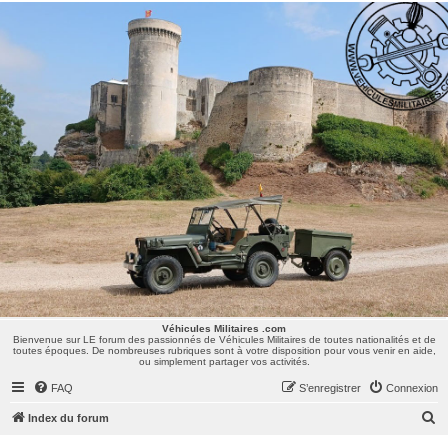
Véhicules Militaires .com
Bienvenue sur LE forum des passionnés de Véhicules Militaires de toutes nationalités et de
toutes époques. De nombreuses rubriques sont à votre disposition pour vous venir en aide,
ou simplement partager vos activités.
Véhicules Militaires .com
Bienvenue sur LE forum des passionnés de Véhicules Militaires de toutes nationalités et de
toutes époques. De nombreuses rubriques sont à votre disposition pour vous venir en aide,
ou simplement partager vos activités.
FAQ
S’enregistrer
Connexion
R
Index du forum
e