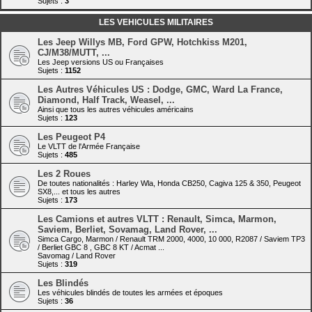
Sujets :
3
LES VEHICULES MILITAIRES
Les Jeep Willys MB, Ford GPW, Hotchkiss M201,
CJ/M38/MUTT, ...
Les Jeep versions US ou Françaises
Sujets :
1152
Les Autres Véhicules US : Dodge, GMC, Ward La France,
Diamond, Half Track, Weasel, ...
Ainsi que tous les autres véhicules américains
Sujets :
123
Les Peugeot P4
Le VLTT de l'Armée Française
Sujets :
485
Les 2 Roues
De toutes nationalités : Harley Wla, Honda CB250, Cagiva 125 & 350, Peugeot
SX8,... et tous les autres
Sujets :
173
Les Camions et autres VLTT : Renault, Simca, Marmon,
Saviem, Berliet, Sovamag, Land Rover, ...
Simca Cargo, Marmon / Renault TRM 2000, 4000, 10 000, R2087 / Saviem TP3
/ Berliet GBC 8 , GBC 8 KT / Acmat ...
Savomag / Land Rover
Sujets :
319
Les Blindés
Les véhicules blindés de toutes les armées et époques
Sujets :
36