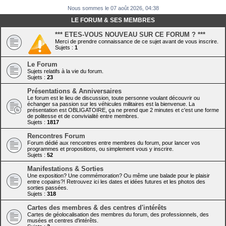
Nous sommes le 07 août 2026, 04:38
LE FORUM & SES MEMBRES
*** ETES-VOUS NOUVEAU SUR CE FORUM ? ***
Merci de prendre connaissance de ce sujet avant de vous inscrire.
Sujets :
1
Le Forum
Sujets relatifs à la vie du forum.
Sujets :
23
Présentations & Anniversaires
Le forum est le lieu de discussion, toute personne voulant découvrir ou
échanger sa passion sur les véhicules militaires est la bienvenue. La
présentation est OBLIGATOIRE, ça ne prend que 2 minutes et c'est une forme
de politesse et de convivialité entre membres.
Sujets :
1817
Rencontres Forum
Forum dédié aux rencontres entre membres du forum, pour lancer vos
programmes et propositions, ou simplement vous y inscrire.
Sujets :
52
Manifestations & Sorties
Une exposition? Une commémoration? Ou même une balade pour le plaisir
entre copains?! Retrouvez ici les dates et idées futures et les photos des
sorties passées.
Sujets :
318
Cartes des membres & des centres d'intérêts
Cartes de géolocalisation des membres du forum, des professionnels, des
musées et centres d'intérêts.