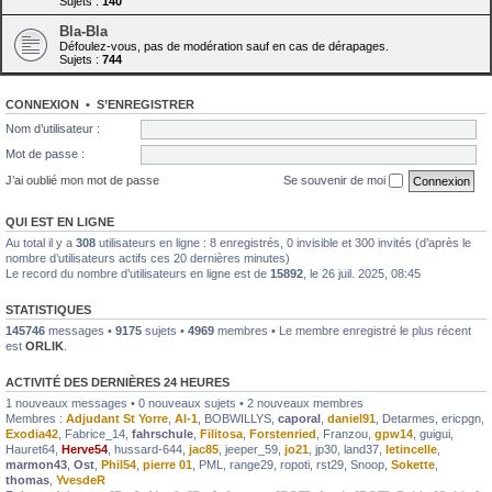
Sujets :
140
Bla-Bla
Défoulez-vous, pas de modération sauf en cas de dérapages.
Sujets :
744
CONNEXION
•
S’ENREGISTRER
Nom d’utilisateur :
Mot de passe :
J’ai oublié mon mot de passe
Se souvenir de moi
QUI EST EN LIGNE
Au total il y a
308
utilisateurs en ligne : 8 enregistrés, 0 invisible et 300 invités (d’après le
nombre d’utilisateurs actifs ces 20 dernières minutes)
Le record du nombre d’utilisateurs en ligne est de
15892
, le 26 juil. 2025, 08:45
STATISTIQUES
145746
messages •
9175
sujets •
4969
membres • Le membre enregistré le plus récent
est
ORLIK
.
ACTIVITÉ DES DERNIÈRES 24 HEURES
1 nouveaux messages • 0 nouveaux sujets • 2 nouveaux membres
Membres :
Adjudant St Yorre
,
Al-1
,
BOBWILLYS
,
caporal
,
daniel91
,
Detarmes
,
ericpgn
,
Exodia42
,
Fabrice_14
,
fahrschule
,
Filitosa
,
Forstenried
,
Franzou
,
gpw14
,
guigui
,
Hauret64
,
Herve54
,
hussard-644
,
jac85
,
jeeper_59
,
jo21
,
jp30
,
land37
,
letincelle
,
marmon43
,
Ost
,
Phil54
,
pierre 01
,
PML
,
range29
,
ropoti
,
rst29
,
Snoop
,
Sokette
,
thomas
,
YvesdeR