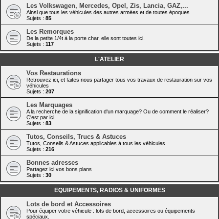
Les Volkswagen, Mercedes, Opel, Zis, Lancia, GAZ,...
Ainsi que tous les véhicules des autres armées et de toutes époques
Sujets :
85
Les Remorques
De la petite 1/4t à la porte char, elle sont toutes ici.
Sujets :
117
L'ATELIER
Vos Restaurations
Retrouvez ici, et faites nous partager tous vos travaux de restauration sur vos
véhicules
Sujets :
207
Les Marquages
A la recherche de la signification d'un marquage? Ou de comment le réaliser?
C'est par ici.
Sujets :
83
Tutos, Conseils, Trucs & Astuces
Tutos, Conseils & Astuces applicables à tous les véhicules
Sujets :
216
Bonnes adresses
Partagez ici vos bons plans
Sujets :
30
EQUIPEMENTS, RADIOS & UNIFORMES
Lots de bord et Accessoires
Pour équiper votre véhicule : lots de bord, accessoires ou équipements
spéciaux.