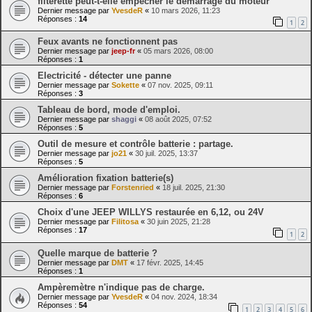
filterette peut-t-elle empêcher le démarrage du moteur
Dernier message par
YvesdeR
«
10 mars 2026, 11:23
Réponses :
14
1
2
Feux avants ne fonctionnent pas
Dernier message par
jeep-fr
«
05 mars 2026, 08:00
Réponses :
1
Electricité - détecter une panne
Dernier message par
Sokette
«
07 nov. 2025, 09:11
Réponses :
3
Tableau de bord, mode d'emploi.
Dernier message par
shaggi
«
08 août 2025, 07:52
Réponses :
5
Outil de mesure et contrôle batterie : partage.
Dernier message par
jo21
«
30 juil. 2025, 13:37
Réponses :
5
Amélioration fixation batterie(s)
Dernier message par
Forstenried
«
18 juil. 2025, 21:30
Réponses :
6
Choix d'une JEEP WILLYS restaurée en 6,12, ou 24V
Dernier message par
Filitosa
«
30 juin 2025, 21:28
Réponses :
17
1
2
Quelle marque de batterie ?
Dernier message par
DMT
«
17 févr. 2025, 14:45
Réponses :
1
Ampèremètre n'indique pas de charge.
Dernier message par
YvesdeR
«
04 nov. 2024, 18:34
Réponses :
54
1
2
3
4
5
6