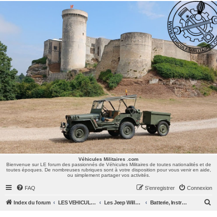
Véhicules Militaires .com
Bienvenue sur LE forum des passionnés de Véhicules Militaires de toutes nationalités et de
toutes époques. De nombreuses rubriques sont à votre disposition pour vous venir en aide,
ou simplement partager vos activités.
Véhicules Militaires .com
Bienvenue sur LE forum des passionnés de Véhicules Militaires de toutes nationalités et de
toutes époques. De nombreuses rubriques sont à votre disposition pour vous venir en aide,
ou simplement partager vos activités.
FAQ
S’enregistrer
Connexion
R
Index du forum
LES VEHICULES MILITAIRES
Les Jeep Willys MB, Ford GPW, Hotchkiss M201, CJ/M38/MUTT, ...
Batterie, Instruments, Eclairage
e