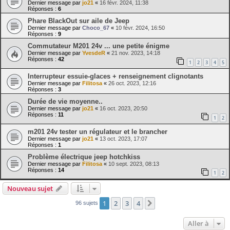
Dernier message par
jo21
«
16 févr. 2024, 11:38
Réponses :
6
Phare BlackOut sur aile de Jeep
Dernier message par
Choco_67
«
10 févr. 2024, 16:50
Réponses :
9
Commutateur M201 24v ... une petite énigme
Dernier message par
YvesdeR
«
21 nov. 2023, 14:18
Réponses :
42
1
2
3
4
5
Interrupteur essuie-glaces + renseignement clignotants
Dernier message par
Filitosa
«
26 oct. 2023, 12:16
Réponses :
3
Durée de vie moyenne..
Dernier message par
jo21
«
16 oct. 2023, 20:50
Réponses :
11
1
2
m201 24v tester un régulateur et le brancher
Dernier message par
jo21
«
13 oct. 2023, 17:07
Réponses :
1
Problème électrique jeep hotchkiss
Dernier message par
Filitosa
«
10 sept. 2023, 08:13
Réponses :
14
1
2
Nouveau sujet
1
2
3
4
Suivante
96 sujets
Aller à