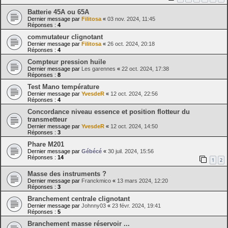
Batterie 45A ou 65A
Dernier message par
Filitosa
«
03 nov. 2024, 11:45
Réponses :
4
commutateur clignotant
Dernier message par
Filitosa
«
26 oct. 2024, 20:18
Réponses :
4
Compteur pression huile
Dernier message par
Les garennes
«
22 oct. 2024, 17:38
Réponses :
8
Test Mano température
Dernier message par
YvesdeR
«
12 oct. 2024, 22:56
Réponses :
4
Concordance niveau essence et position flotteur du
transmetteur
Dernier message par
YvesdeR
«
12 oct. 2024, 14:50
Réponses :
3
Phare M201
Dernier message par
Gébécé
«
30 juil. 2024, 15:56
Réponses :
14
1
2
Masse des instruments ?
Dernier message par
Franckmico
«
13 mars 2024, 12:20
Réponses :
3
Branchement centrale clignotant
Dernier message par
Johnny03
«
23 févr. 2024, 19:41
Réponses :
5
Branchement masse réservoir ...