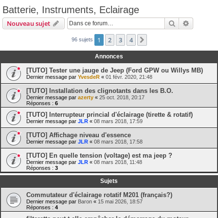
Batterie, Instruments, Eclairage
Rechercher
Recherch
Nouveau sujet
1
2
3
4
Suivante
96 sujets
Annonces
[TUTO] Tester une jauge de Jeep (Ford GPW ou Willys MB)
Dernier message par
YvesdeR
«
01 févr. 2020, 21:48
[TUTO] Installation des clignotants dans les B.O.
Dernier message par
azerty
«
25 oct. 2018, 20:17
Réponses :
6
[TUTO] Interrupteur princial d'éclairage (tirette & rotatif)
Dernier message par
JLR
«
08 mars 2018, 17:59
[TUTO] Affichage niveau d'essence
Dernier message par
JLR
«
08 mars 2018, 17:58
[TUTO] En quelle tension (voltage) est ma jeep ?
Dernier message par
JLR
«
08 mars 2018, 11:48
Réponses :
3
Sujets
Commutateur d'éclairage rotatif M201 (français?)
Dernier message par
Baron
«
15 mai 2026, 18:57
Réponses :
4