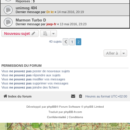
Réponses :
3
unimog 404
Dernier message par
Dr kt
«
14 mai 2016, 20:19
Marmon Turbo D
Dernier message par
jeep-fr
«
13 mai 2016, 23:23
Nouveau sujet
1
2
Précédente
40 sujets
Aller à
PERMISSIONS DU FORUM
Vous
ne pouvez pas
poster de nouveaux sujets
Vous
ne pouvez pas
répondre aux sujets
Vous
ne pouvez pas
modifier vos messages
Vous
ne pouvez pas
supprimer vos messages
Vous
ne pouvez pas
joindre des fichiers
Index du forum
Heures au format
UTC+02:00
Développé par
phpBB
® Forum Software © phpBB Limited
Traduit par
phpBB-fr.com
Confidentialité
|
Conditions