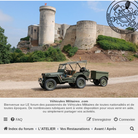
Véhicules Militaires .com
Bienvenue sur LE forum des passionnés de Véhicules Militaires de toutes nationalités et de
toutes époques. De nombreuses rubriques sont à votre disposition pour vous venir en aide,
ou simplement partager vos activités.
Véhicules Militaires .com
Bienvenue sur LE forum des passionnés de Véhicules Militaires de toutes nationalités et de
toutes époques. De nombreuses rubriques sont à votre disposition pour vous venir en aide,
ou simplement partager vos activités.
FAQ
S’enregistrer
Connexion
R
Index du forum
L'ATELIER
Vos Restaurations
Avant / Après
e