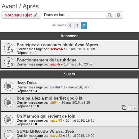
Avant / Après
Rechercher
Recherch
Nouveau sujet
1
2
Précédente
40 sujets
Annonces
Participez au concours photo Avant/Après
Dernier message par
Herve54
«
02 mai 2018, 10:08
Réponses :
1
Fonctionnement de la rubrique
Dernier message par
jeep-fr
«
13 mai 2016, 23:47
Sujets
Jeep Duke
Dernier message par
alex64
«
17 mai 2016, 01:05
Réponses :
3
bon ba allez a moi berliet gbc 8 kt
Dernier message par
titi54
«
16 mai 2016, 21:28
Réponses :
10
1
2
Un Marmon qui revient de loin
Dernier message par
navy 83
«
16 mai 2016, 19:15
Réponses :
8
SUMB MH600BS V8 Ess. 1966
Dernier message par
navy 83
«
16 mai 2016, 19:09