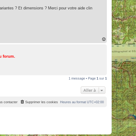
variantes ? Et dimensions ? Merci pour votre aide clin
H
a
u
t
u forum.
1 message • Page
1
sur
1
Aller à
s contacter
Supprimer les cookies
Heures au format
UTC+02:00