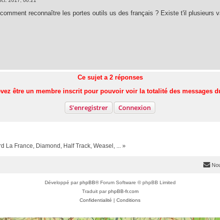
oct. 2017, 00:21
comment reconnaître les portes outils us des français ? Existe t'il plusieurs 
Ce sujet a
2
réponses
vez être un membre inscrit pour pouvoir voir la totalité des messages d
S’enregistrer
Connexion
 La France, Diamond, Half Track, Weasel, ... »
Nou
Développé par
phpBB
® Forum Software © phpBB Limited
Traduit par
phpBB-fr.com
Confidentialité
|
Conditions