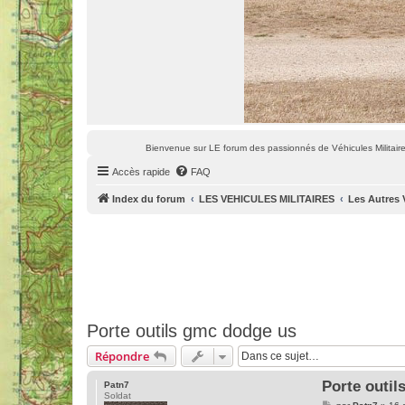
Bienvenue sur LE forum des passionnés de Véhicules Militaires
Accès rapide
FAQ
Index du forum
LES VEHICULES MILITAIRES
Les Autres 
Porte outils gmc dodge us
Répondre
Porte outi
Patn7
Soldat
M