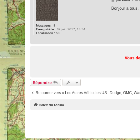
par
Patn7
»
16 
e
s
Bonjour a tous, 
s
a
g
e
Messages :
8
Enregistré le :
02 juin 2017, 18:34
Localisation :
58
Vous de
Répondre
Retourner vers « Les Autres Véhicules US : Dodge, GMC, Ward
Index du forum