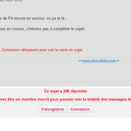
oct. 2015, 23:01
 de P4 encore en service, vu ça et là...
ous en croisez, n'hésitez pas à compléter le sujet!
...Connexion obligatoire pour voir le reste du sujet
->
www.retro-atelier.com
<-
Ce sujet a
106
réponses
vez être un membre inscrit pour pouvoir voir la totalité des messages d
S’enregistrer
Connexion