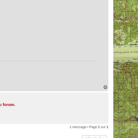
H
a
u
t
u forum.
1 message • Page
1
sur
1