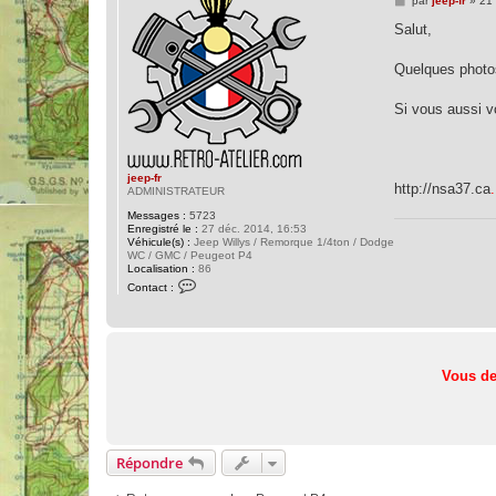
par
jeep-fr
»
21 
e
s
Salut,
s
a
g
Quelques photos
e
Si vous aussi v
jeep-fr
http://nsa37.ca
ADMINISTRATEUR
Messages :
5723
Enregistré le :
27 déc. 2014, 16:53
Véhicule(s) :
Jeep Willys / Remorque 1/4ton / Dodge
WC / GMC / Peugeot P4
Localisation :
86
C
Contact :
o
n
t
a
c
t
e
Vous de
r
j
e
e
p
-
Répondre
f
r