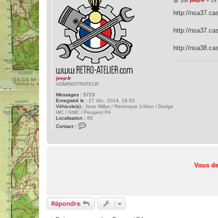
par
jeep-fr
»
18
e
s
http://nsa37.c
s
a
g
http://nsa37.c
e
http://nsa38.ca
jeep-fr
ADMINISTRATEUR
Messages :
5723
Enregistré le :
27 déc. 2014, 16:53
Véhicule(s) :
Jeep Willys / Remorque 1/4ton / Dodge
WC / GMC / Peugeot P4
Localisation :
86
C
Contact :
o
n
t
a
c
t
e
Vous de
r
j
e
e
p
-
Répondre
f
r