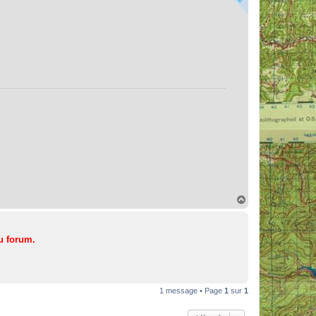
H
a
u
t
u forum.
1 message • Page
1
sur
1