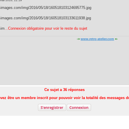
 mai 2016, 22:19
asimages.com/img/2016/05/18/160518103124695775.jpg
asimages.com/img/2016/05/18/160518103133611938.jpg
sim
...Connexion obligatoire pour voir le reste du sujet
->
www.retro-atelier.com
<-
Ce sujet a
36
réponses
vez être un membre inscrit pour pouvoir voir la totalité des messages d
S’enregistrer
Connexion