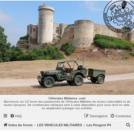
Véhicules Militaires .com
Bienvenue sur LE forum des passionnés de Véhicules Militaires de toutes nationalités et de
toutes époques. De nombreuses rubriques sont à votre disposition pour vous venir en aide,
ou simplement partager vos activités.
Véhicules Militaires .com
Bienvenue sur LE forum des passionnés de Véhicules Militaires de toutes nationalités et de
toutes époques. De nombreuses rubriques sont à votre disposition pour vous venir en aide,
ou simplement partager vos activités.
FAQ
S’enregistrer
Connexion
R
Index du forum
LES VEHICULES MILITAIRES
Les Peugeot P4
e