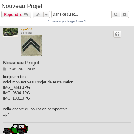
Nouveau Projet
Recherc
Rec
Répondre
1 message • Page
1
sur
1
aym500
Sergent
Nouveau Projet
M
06 oct. 2023, 20:46
e
s
bonjour a tous
s
voici mon nouveau projet de restauration
a
g
IMG_0893.JPG
e
IMG_0894.JPG
IMG_1381.JPG
voila encore du boulot en perspective
::p4