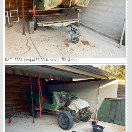
IMG_5582.jpeg (435.36 Kio) Vu 15214 fois