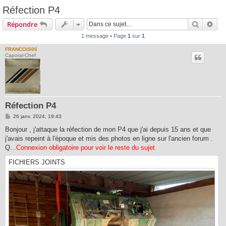
Réfection P4
Recherc
Rec
Répondre
1 message • Page
1
sur
1
FRANCOIS06
Caporal-Chef
Réfection P4
M
26 janv. 2024, 19:43
e
s
Bonjour , j'attaque la réfection de mon P4 que j'ai depuis 15 ans et que
s
j'avais repeint à l'époque et mis des photos en ligne sur l'ancien forum .
a
g
Q
...Connexion obligatoire pour voir le reste du sujet
e
FICHIERS JOINTS