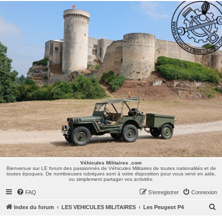
Véhicules Militaires .com
Bienvenue sur LE forum des passionnés de Véhicules Militaires de toutes nationalités et de
toutes époques. De nombreuses rubriques sont à votre disposition pour vous venir en aide,
ou simplement partager vos activités.
Véhicules Militaires .com
Bienvenue sur LE forum des passionnés de Véhicules Militaires de toutes nationalités et de
toutes époques. De nombreuses rubriques sont à votre disposition pour vous venir en aide,
ou simplement partager vos activités.
FAQ
S’enregistrer
Connexion
R
Index du forum
LES VEHICULES MILITAIRES
Les Peugeot P4
e