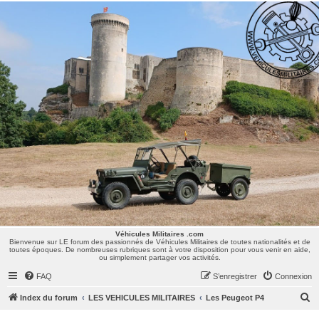
Véhicules Militaires .com
Bienvenue sur LE forum des passionnés de Véhicules Militaires de toutes nationalités et de
toutes époques. De nombreuses rubriques sont à votre disposition pour vous venir en aide,
ou simplement partager vos activités.
Véhicules Militaires .com
Bienvenue sur LE forum des passionnés de Véhicules Militaires de toutes nationalités et de
toutes époques. De nombreuses rubriques sont à votre disposition pour vous venir en aide,
ou simplement partager vos activités.
FAQ
S’enregistrer
Connexion
R
Index du forum
LES VEHICULES MILITAIRES
Les Peugeot P4
e