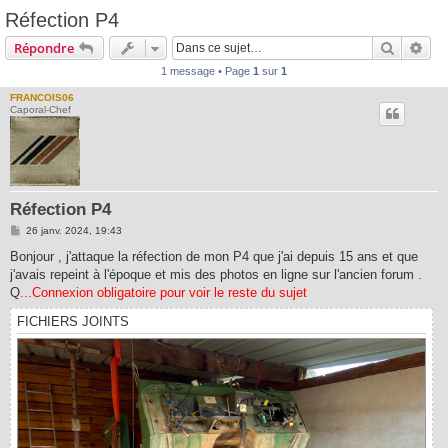
Réfection P4
Recherc
Rec
Répondre
1 message • Page
1
sur
1
FRANCOIS06
Caporal-Chef
Réfection P4
M
26 janv. 2024, 19:43
e
s
Bonjour , j'attaque la réfection de mon P4 que j'ai depuis 15 ans et que
s
j'avais repeint à l'époque et mis des photos en ligne sur l'ancien forum .
a
g
Q
...Connexion obligatoire pour voir le reste du sujet
e
FICHIERS JOINTS