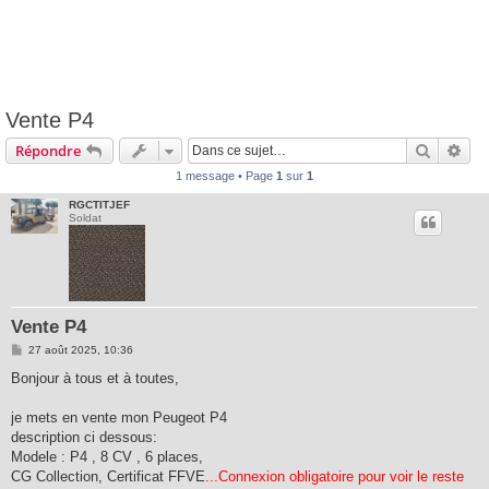
c
h
e
r
Vente P4
c
Recherc
Rec
Répondre
h
1 message • Page
1
sur
1
e
r
RGCTITJEF
Soldat
Vente P4
M
27 août 2025, 10:36
e
s
Bonjour à tous et à toutes,
s
a
g
je mets en vente mon Peugeot P4
e
description ci dessous:
Modele : P4 , 8 CV , 6 places,
CG Collection, Certificat FFVE
...Connexion obligatoire pour voir le reste