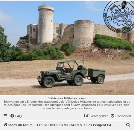
Véhicules Militaires .com
Bienvenue sur LE forum des passionnés de Véhicules Militaires de toutes nationalités et de
toutes époques. De nombreuses rubriques sont à votre disposition pour vous venir en aide,
ou simplement partager vos activités.
Véhicules Militaires .com
Bienvenue sur LE forum des passionnés de Véhicules Militaires de toutes nationalités et de
toutes époques. De nombreuses rubriques sont à votre disposition pour vous venir en aide,
ou simplement partager vos activités.
FAQ
S’enregistrer
Connexion
R
Index du forum
LES VEHICULES MILITAIRES
Les Peugeot P4
e