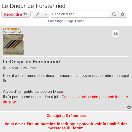
Le Dnepr de Forstenried
Recherc
Rec
Répondre
1 message • Page
1
sur
1
Forstenried
Caporal-Chef
Le Dnepr de Forstenried
M
20 sept. 2025, 22:35
e
s
Bon, il a trois roues dont deux motrices mais jouvre quand même un sujet
s
là.
a
g
e
Aujourd'hui, petite ballade en Dnepr.
Il n'a pas tourné depuis début jui
...Connexion obligatoire pour voir le reste
du sujet
Ce sujet a
8
réponses
Vous devez être un membre inscrit pour pouvoir voir la totalité des
messages du forum.