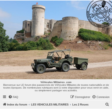
Véhicules Militaires .com
Bienvenue sur LE forum des passionnés de Véhicules Militaires de toutes nationalités et de
toutes époques. De nombreuses rubriques sont à votre disposition pour vous venir en aide,
ou simplement partager vos activités.
Véhicules Militaires .com
Bienvenue sur LE forum des passionnés de Véhicules Militaires de toutes nationalités et de
toutes époques. De nombreuses rubriques sont à votre disposition pour vous venir en aide,
ou simplement partager vos activités.
FAQ
S’enregistrer
Connexion
R
Index du forum
LES VEHICULES MILITAIRES
Les 2 Roues
e