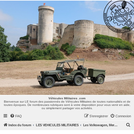
Véhicules Militaires .com
Bienvenue sur LE forum des passionnés de Véhicules Militaires de toutes nationalités et de
toutes époques. De nombreuses rubriques sont à votre disposition pour vous venir en aide,
ou simplement partager vos activités.
Véhicules Militaires .com
Bienvenue sur LE forum des passionnés de Véhicules Militaires de toutes nationalités et de
toutes époques. De nombreuses rubriques sont à votre disposition pour vous venir en aide,
ou simplement partager vos activités.
FAQ
S’enregistrer
Connexion
R
Index du forum
LES VEHICULES MILITAIRES
Les Volkswagen, Mercedes, Opel, Zis, Lancia, GAZ,...
e