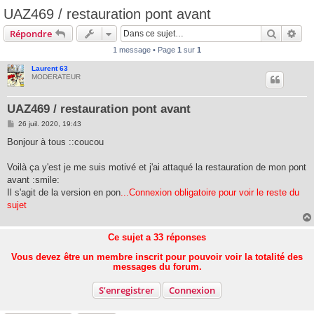
UAZ469 / restauration pont avant
Recherc
Rec
Répondre
1 message • Page
1
sur
1
Laurent 63
MODERATEUR
UAZ469 / restauration pont avant
M
26 juil. 2020, 19:43
e
s
Bonjour à tous ::coucou
s
a
g
Voilà ça y'est je me suis motivé et j'ai attaqué la restauration de mon pont
e
avant :smile:
Il s'agit de la version en pon
...Connexion obligatoire pour voir le reste du
sujet
Ce sujet a
33
réponses
Vous devez être un membre inscrit pour pouvoir voir la totalité des
messages du forum.
S’enregistrer
Connexion