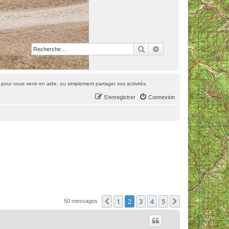
Rechercher
Recherche avancée
pour vous venir en aide, ou simplement partager vos activités.
S’enregistrer
Connexion
1
2
3
4
5
Précédente
Suivante
50 messages