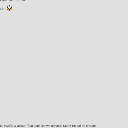
9 janv. 2016, 20:36
hute
 invités a laisser l'état dans les wc ou vous l'avez trouvé en entrant.