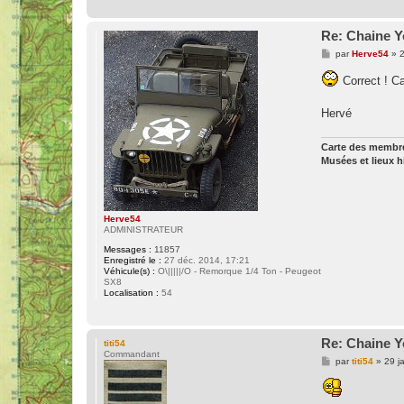
Re: Chaine Y
M
par
Herve54
»
2
e
s
Correct ! C
s
a
g
Hervé
e
Carte des memb
Musées et lieux 
Herve54
ADMINISTRATEUR
Messages :
11857
Enregistré le :
27 déc. 2014, 17:21
Véhicule(s) :
O\|||||/O - Remorque 1/4 Ton - Peugeot
SX8
Localisation :
54
Re: Chaine Y
titi54
Commandant
M
par
titi54
»
29 j
e
s
s
a