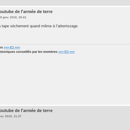
outube de l'armée de terre
9 janv. 2016, 20:41
a tape sèchement quand même à l’atterrissage.
res
>>> ICI <<<
historiques conseillés par les membres
>>> ICI <<<
outube de l'armée de terre
anv. 2016, 21:37