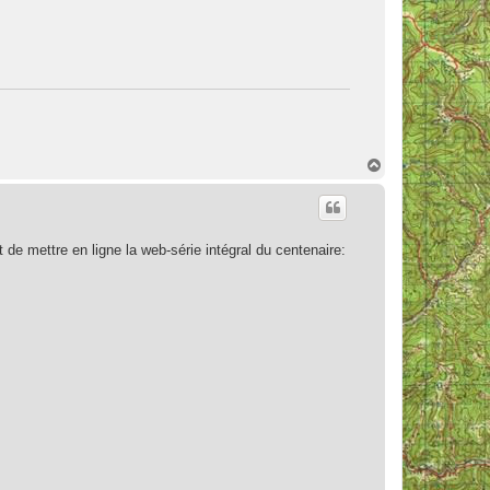
H
a
u
t
 de mettre en ligne la web-série intégral du centenaire: