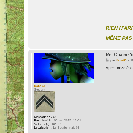
RIEN N'AR
MÊME PAS 
Re: Chaine Y
M
par
Kane03
»
1
e
s
Après onze épiso
s
a
g
e
Kane03
Sergent
Messages :
743
Enregistré le :
06 avr. 2015, 12:04
Véhicule(s) :
R2087
Localisation :
Le Bourbonnais 03