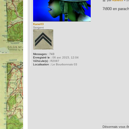
par
Kane03
»
2
e
s
7t800 en parac
s
a
g
e
Kane03
Sergent
Messages :
743
Enregistré le :
06 avr. 2015, 12:04
Véhicule(s) :
R2087
Localisation :
Le Bourbonnais 03
Désormais vous êtes