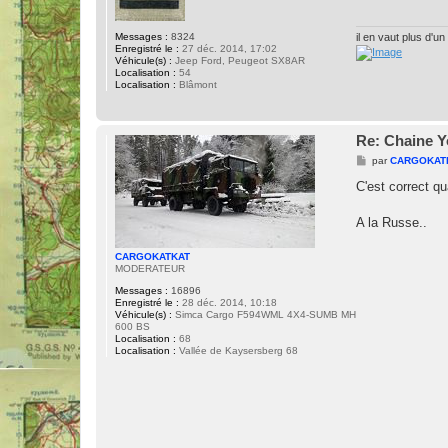
g
e
il en vaut plus d'un
Messages :
8324
Enregistré le :
27 déc. 2014, 17:02
Véhicule(s) :
Jeep Ford, Peugeot SX8AR
Localisation :
54
Localisation :
Blâmont
Re: Chaine Y
M
par
CARGOKAT
e
s
C'est correct 
s
a
g
A la Russe..
e
CARGOKATKAT
MODERATEUR
Messages :
16896
Enregistré le :
28 déc. 2014, 10:18
Véhicule(s) :
Simca Cargo F594WML 4X4-SUMB MH
600 BS
Localisation :
68
Localisation :
Vallée de Kaysersberg 68