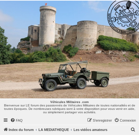
Véhicules Militaires .com
Bienvenue sur LE forum des passionnés de Véhicules Militaires de toutes nationalités et de
toutes époques. De nombreuses rubriques sont à votre disposition pour vous venir en aide,
ou simplement partager vos activités.
Véhicules Militaires .com
Bienvenue sur LE forum des passionnés de Véhicules Militaires de toutes nationalités et de
toutes époques. De nombreuses rubriques sont à votre disposition pour vous venir en aide,
ou simplement partager vos activités.
FAQ
S’enregistrer
Connexion
R
Index du forum
LA MEDIATHEQUE
Les vidéos amateurs
e