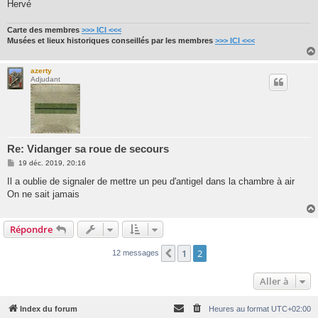
Hervé
Carte des membres
>>> ICI <<<
Musées et lieux historiques conseillés par les membres
>>> ICI <<<
azerty
Adjudant
Re: Vidanger sa roue de secours
M
19 déc. 2019, 20:16
e
s
Il a oublie de signaler de mettre un peu d'antigel dans la chambre à air
s
On ne sait jamais
a
g
e
Répondre
1
2
Précédente
12 messages
Aller à
Index du forum
Heures au format
UTC+02:00