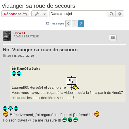
Vidanger sa roue de secours
Recherc
Rec
Répondre
1
2
Précédente
12 messages
Herve54
ADMINISTRATEUR
Re: Vidanger sa roue de secours
M
26 oct. 2019, 22:10
e
s
s
Kane03 a écrit :
a
g
e
Laurent63, Hervé54 et Jean-pierre
Vous, vous n'avez pas regardé la vidéo jusqu’à la fin, a partir de 4mn37
et surtout les deux dernières secondes !
Effectivement, j'ai regardé le début et j'ai fermé !!!
Poisson d'avril -> ça me rassure !!!