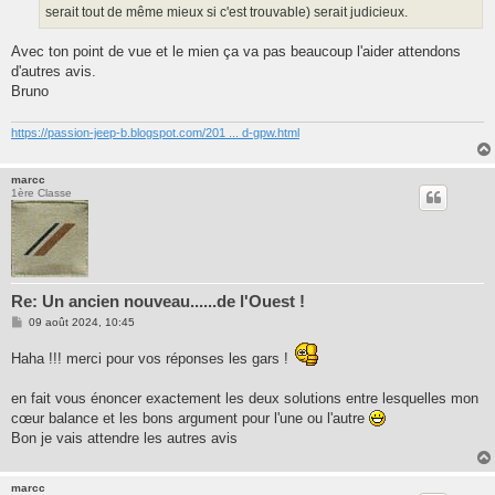
serait tout de même mieux si c'est trouvable) serait judicieux.
Avec ton point de vue et le mien ça va pas beaucoup l'aider attendons
d'autres avis.
Bruno
https://passion-jeep-b.blogspot.com/201 ... d-gpw.html
marcc
1ère Classe
Re: Un ancien nouveau......de l'Ouest !
M
09 août 2024, 10:45
e
s
Haha !!! merci pour vos réponses les gars !
s
a
g
en fait vous énoncer exactement les deux solutions entre lesquelles mon
e
cœur balance et les bons argument pour l'une ou l'autre
Bon je vais attendre les autres avis
marcc