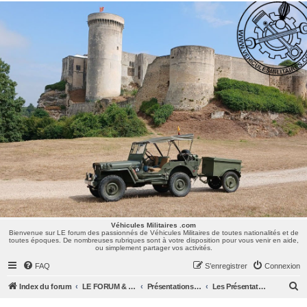
Véhicules Militaires .com
Bienvenue sur LE forum des passionnés de Véhicules Militaires de toutes nationalités et de
toutes époques. De nombreuses rubriques sont à votre disposition pour vous venir en aide,
ou simplement partager vos activités.
Véhicules Militaires .com
Bienvenue sur LE forum des passionnés de Véhicules Militaires de toutes nationalités et de
toutes époques. De nombreuses rubriques sont à votre disposition pour vous venir en aide,
ou simplement partager vos activités.
FAQ
S’enregistrer
Connexion
R
Index du forum
LE FORUM & SES MEMBRES
Présentations & Anniversaires
Les Présentations
e