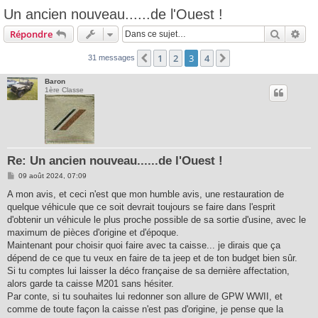
Un ancien nouveau......de l'Ouest !
Recherc
Rec
Répondre
1
2
3
4
Précédente
Suivante
31 messages
Baron
1ère Classe
Re: Un ancien nouveau......de l'Ouest !
M
09 août 2024, 07:09
e
s
A mon avis, et ceci n'est que mon humble avis, une restauration de
s
quelque véhicule que ce soit devrait toujours se faire dans l'esprit
a
g
d'obtenir un véhicule le plus proche possible de sa sortie d'usine, avec le
e
maximum de pièces d'origine et d'époque.
Maintenant pour choisir quoi faire avec ta caisse... je dirais que ça
dépend de ce que tu veux en faire de ta jeep et de ton budget bien sûr.
Si tu comptes lui laisser la déco française de sa dernière affectation,
alors garde ta caisse M201 sans hésiter.
Par conte, si tu souhaites lui redonner son allure de GPW WWII, et
comme de toute façon la caisse n'est pas d'origine, je pense que la