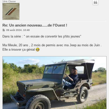
1ère Classe
Re: Un ancien nouveau......de l'Ouest !
M
09 août 2024, 10:48
e
s
Dans la série : " on essaie de convertir les p'tits jeunes"
s
a
g
Ma filleule, 20 ans , 2 mois de permis avec ma Jeep au mois de Juin .
e
Elle a trouver ça génial