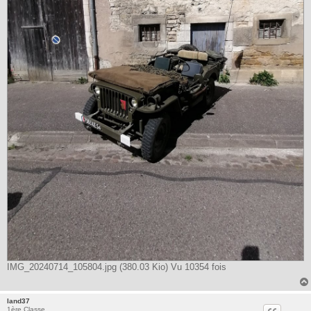
IMG_20240714_105804.jpg (380.03 Kio) Vu 10354 fois
land37
1ère Classe