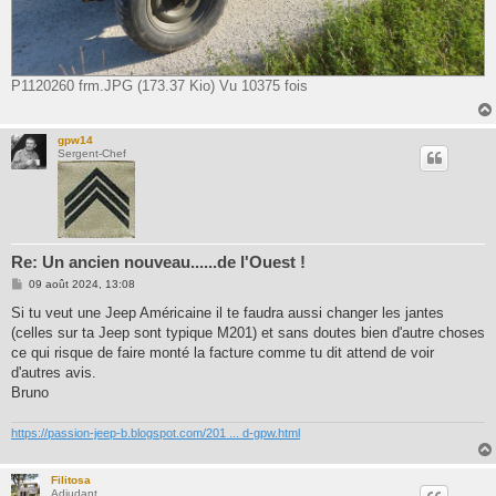
P1120260 frm.JPG (173.37 Kio) Vu 10375 fois
gpw14
Sergent-Chef
Re: Un ancien nouveau......de l'Ouest !
M
09 août 2024, 13:08
e
s
Si tu veut une Jeep Américaine il te faudra aussi changer les jantes
s
(celles sur ta Jeep sont typique M201) et sans doutes bien d'autre choses
a
g
ce qui risque de faire monté la facture comme tu dit attend de voir
e
d'autres avis.
Bruno
https://passion-jeep-b.blogspot.com/201 ... d-gpw.html
Filitosa
Adjudant