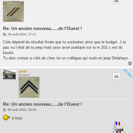
Re: Un ancien nouveau......de l'Ouest !
M
09 août 2024, 17:27
e
s
Cela dépend du résultat finale que tu souhaites ainsi que le budget. J ai
s
pas vu l état de ta jeep mais pour avoir pratiqué sur la m 201 c est du
a
g
boulot.
e
Tu dois croiser a côté de chez toi un collègue qui roule en jeep Delahaye.
jac85
Sergent
Re: Un ancien nouveau......de l'Ouest !
M
09 août 2024, 20:00
e
s
à tous
s
a
g
e