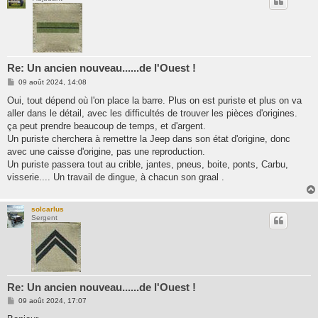
Re: Un ancien nouveau......de l'Ouest !
M
09 août 2024, 14:08
e
s
Oui, tout dépend où l'on place la barre. Plus on est puriste et plus on va
s
aller dans le détail, avec les difficultés de trouver les pièces d'origines.
a
g
ça peut prendre beaucoup de temps, et d'argent.
e
Un puriste cherchera à remettre la Jeep dans son état d'origine, donc
avec une caisse d'origine, pas une reproduction.
Un puriste passera tout au crible, jantes, pneus, boite, ponts, Carbu,
visserie.... Un travail de dingue, à chacun son graal .
solcarlus
Sergent
Re: Un ancien nouveau......de l'Ouest !
M
09 août 2024, 17:07
e
s