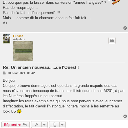
Et pourquoi pas la laisser dans sa version "armée française" ?
Pas de maquillage ...
Pas de "a fait le débarquement" !!!
Mais ... comme dit la chanson: chacun fait fait fait ...
A+
Filitosa
Adjudant
Re: Un ancien nouveau......de l'Ouest !
M
10 août 2024, 06:42
e
s
Bonjour
s
Ce que je trouve dommage c'est que dans la grande majorité des cas
a
g
nous n'avons pas beaucoup de traces sur l'historique de nos M201, à part
e
les Numéros frappés un peu partout.
Imaginez les rares exemplaires qui nous sont parvenus avec leur carnet
d'affectation, le fait d'avoir l'historique inciterai moins à les remettre au
look US
Répondre