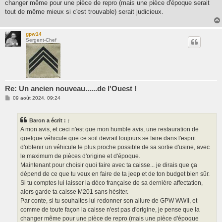
changer même pour une pièce de repro (mais une pièce d'époque serait
tout de même mieux si c'est trouvable) serait judicieux.
gpw14
Sergent-Chef
Re: Un ancien nouveau......de l'Ouest !
M
09 août 2024, 09:24
e
s
s
Baron
a écrit :
↑
a
g
A mon avis, et ceci n'est que mon humble avis, une restauration de
e
quelque véhicule que ce soit devrait toujours se faire dans l'esprit
d'obtenir un véhicule le plus proche possible de sa sortie d'usine, avec
le maximum de pièces d'origine et d'époque.
Maintenant pour choisir quoi faire avec ta caisse... je dirais que ça
dépend de ce que tu veux en faire de ta jeep et de ton budget bien sûr.
Si tu comptes lui laisser la déco française de sa dernière affectation,
alors garde ta caisse M201 sans hésiter.
Par conte, si tu souhaites lui redonner son allure de GPW WWII, et
comme de toute façon la caisse n'est pas d'origine, je pense que la
changer même pour une pièce de repro (mais une pièce d'époque