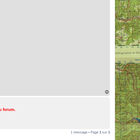
H
a
u
t
u forum.
1 message • Page
1
sur
1