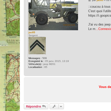
par
jac85
»
03 
e
s
::coucou à tous
s
C'est quoi l'util
a
g
https://i.goopic
e
J'ai vu des jeep
Le m
...Connexio
jac85
Sergent
Messages :
506
Enregistré le :
05 janv. 2015, 13:19
Véhicule(s) :
jeep M201
Localisation :
85
Vous de
Répondre