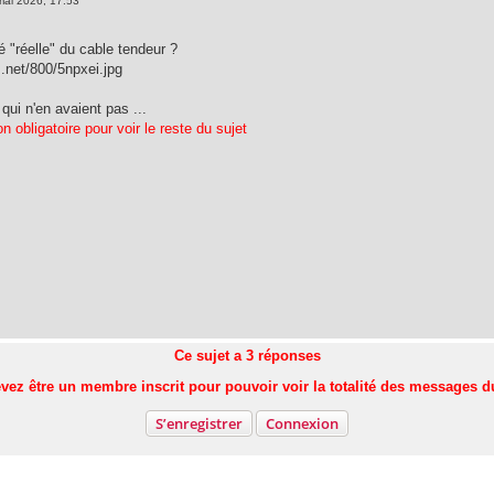
mai 2026, 17:53
ité "réelle" du cable tendeur ?
s.net/800/5npxei.jpg
 qui n'en avaient pas ...
n obligatoire pour voir le reste du sujet
Ce sujet a
3
réponses
vez être un membre inscrit pour pouvoir voir la totalité des messages d
S’enregistrer
Connexion