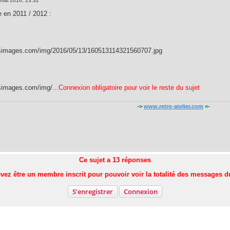
 mai 2016, 23:32
e en 2011 / 2012 :
asimages.com/img/2016/05/13/160513114321560707.jpg
asimages.com/img/
...Connexion obligatoire pour voir le reste du sujet
->
www.retro-atelier.com
<-
Ce sujet a
13
réponses
vez être un membre inscrit pour pouvoir voir la totalité des messages d
S’enregistrer
Connexion