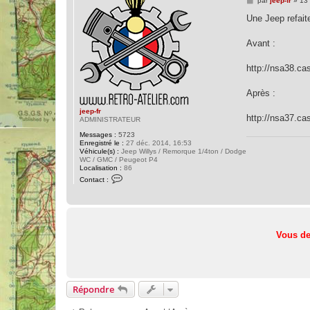
par
jeep-fr
»
13
e
s
Une Jeep refait
s
a
g
Avant :
e
http://nsa38.c
Après :
jeep-fr
http://nsa37.c
ADMINISTRATEUR
Messages :
5723
Enregistré le :
27 déc. 2014, 16:53
Véhicule(s) :
Jeep Willys / Remorque 1/4ton / Dodge
WC / GMC / Peugeot P4
Localisation :
86
C
Contact :
o
n
t
a
c
t
e
Vous de
r
j
e
e
p
-
Répondre
f
r