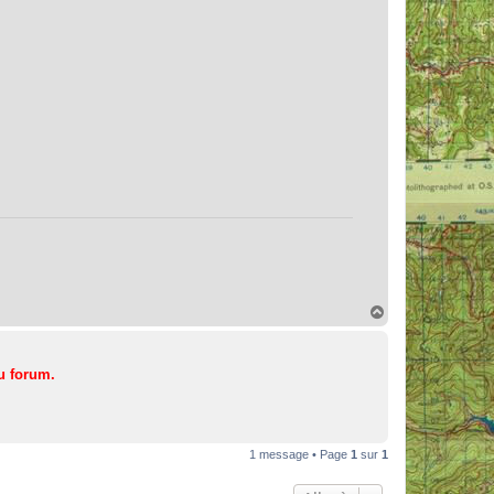
H
a
u
t
u forum.
1 message • Page
1
sur
1