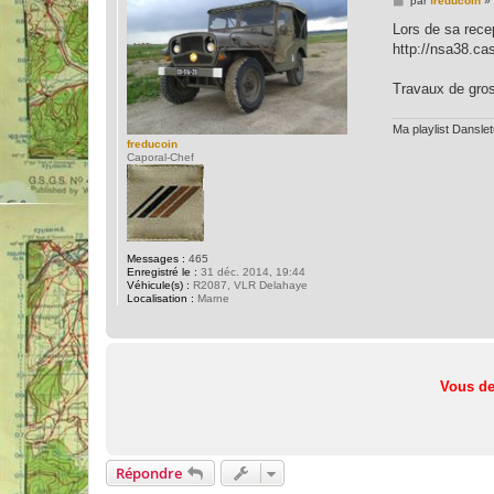
par
freducoin
»
e
s
Lors de sa rece
s
http://nsa38.c
a
g
e
Travaux de gros
Ma playlist Dansle
freducoin
Caporal-Chef
Messages :
465
Enregistré le :
31 déc. 2014, 19:44
Véhicule(s) :
R2087, VLR Delahaye
Localisation :
Marne
Vous de
Répondre