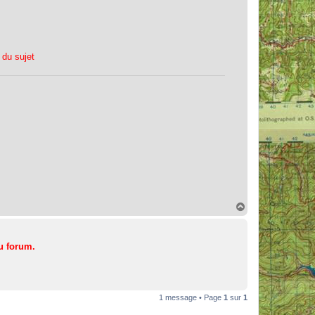
 du sujet
H
a
u
t
u forum.
1 message • Page
1
sur
1