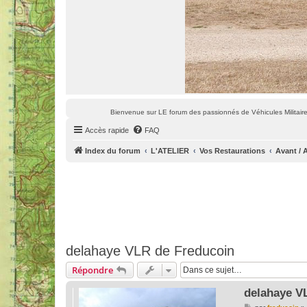
Bienvenue sur LE forum des passionnés de Véhicules Militaires
Accès rapide
FAQ
Index du forum
L'ATELIER
Vos Restaurations
Avant / 
delahaye VLR de Freducoin
Répondre
delahaye V
M