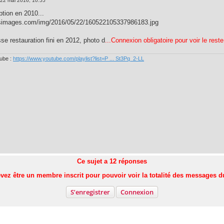
22 mai 2016, 10:55
ption en 2010...
asimages.com/img/2016/05/22/160522105337986183.jpg
se restauration fini en 2012, photo d
...Connexion obligatoire pour voir le reste
tube :
https://www.youtube.com/playlist?list=P ... St3Pq_2-LL
Ce sujet a
12
réponses
vez être un membre inscrit pour pouvoir voir la totalité des messages d
S’enregistrer
Connexion