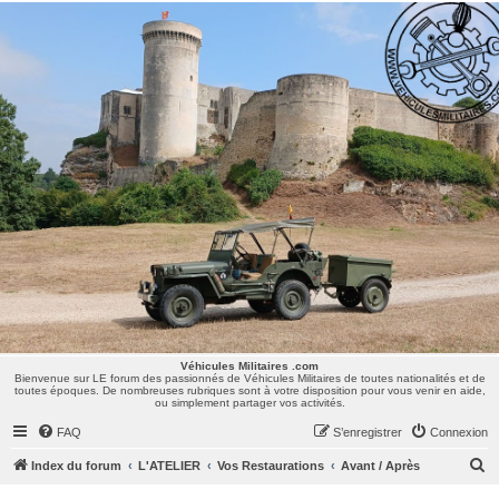
Véhicules Militaires .com
Bienvenue sur LE forum des passionnés de Véhicules Militaires de toutes nationalités et de
toutes époques. De nombreuses rubriques sont à votre disposition pour vous venir en aide,
ou simplement partager vos activités.
Véhicules Militaires .com
Bienvenue sur LE forum des passionnés de Véhicules Militaires de toutes nationalités et de
toutes époques. De nombreuses rubriques sont à votre disposition pour vous venir en aide,
ou simplement partager vos activités.
FAQ
S’enregistrer
Connexion
R
Index du forum
L'ATELIER
Vos Restaurations
Avant / Après
e