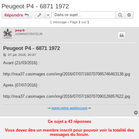
Peugeot P4 - 6871 1972
Recherc
Rec
Répondre
1 message • Page
1
sur
1
jeep-fr
ADMINISTRATEUR
Peugeot P4 - 6871 1972
M
07 juil. 2016, 20:47
e
s
Avant (21/03/2016) :
s
a
g
http://nsa37.casimages.com/img/2016/07/07/160707085746463138.jpg
e
Après (07/07/2016) :
http://nsa37.casimages.com/img/2016/07/07/160707090126857622.jpg
->
www.retro-atelier.com
<-
Ce sujet a
43
réponses
Vous devez être un membre inscrit pour pouvoir voir la totalité des
messages du forum.