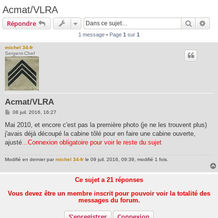
Acmat/VLRA
Recherc
Rec
Répondre
1 message • Page
1
sur
1
michel 34-fr
Sergent-Chef
Acmat/VLRA
M
08 juil. 2016, 16:27
e
s
Mai 2010, et encore c'est pas la première photo (je ne les trouvent plus)
s
j'avais déjà découpé la cabine tôlé pour en faire une cabine ouverte,
a
g
ajusté
...Connexion obligatoire pour voir le reste du sujet
e
Modifié en dernier par
michel 34-fr
le 09 juil. 2016, 09:39, modifié 1 fois.
Ce sujet a
21
réponses
Vous devez être un membre inscrit pour pouvoir voir la totalité des
messages du forum.
S’enregistrer
Connexion