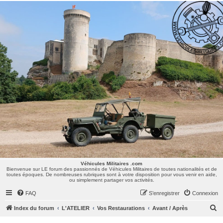
Véhicules Militaires .com
Bienvenue sur LE forum des passionnés de Véhicules Militaires de toutes nationalités et de
toutes époques. De nombreuses rubriques sont à votre disposition pour vous venir en aide,
ou simplement partager vos activités.
Véhicules Militaires .com
Bienvenue sur LE forum des passionnés de Véhicules Militaires de toutes nationalités et de
toutes époques. De nombreuses rubriques sont à votre disposition pour vous venir en aide,
ou simplement partager vos activités.
FAQ
S’enregistrer
Connexion
R
Index du forum
L'ATELIER
Vos Restaurations
Avant / Après
e