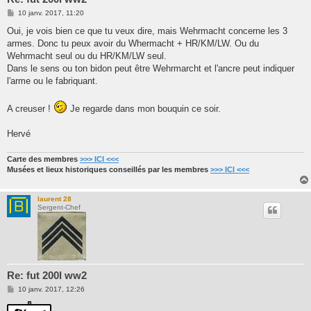
M
10 janv. 2017, 11:20
e
s
Oui, je vois bien ce que tu veux dire, mais Wehrmacht concerne les 3
s
armes. Donc tu peux avoir du Whermacht + HR/KM/LW. Ou du
a
g
Wehrmacht seul ou du HR/KM/LW seul.
e
Dans le sens ou ton bidon peut être Wehrmarcht et l'ancre peut indiquer
l'arme ou le fabriquant.
A creuser !
Je regarde dans mon bouquin ce soir.
Hervé
Carte des membres
>>> ICI <<<
Musées et lieux historiques conseillés par les membres
>>> ICI <<<
laurent 28
Sergent-Chef
Re: fut 200l ww2
M
10 janv. 2017, 12:26
e
s