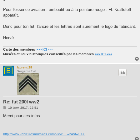
Pour l'essence aviation : emboutit ou à la peinture rouge : FL Kraftstoff
apparaît.
Donc pour ton fût, l'ancre et les lettres sont surement le logo du fabricant.
Hervé
Carte des membres
>>> ICI <<<
Musées et lieux historiques conseillés par les membres
>>> ICI <<<
laurent 28
Sergent-Chef
Re: fut 200l ww2
M
10 janv. 2017, 22:51
e
s
Merci pour ces infos
s
a
g
e
http://www.vehiculesmilitaires.com/view ... =24&t=1090