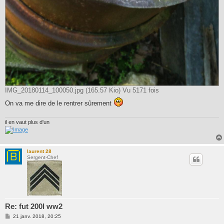
IMG_20180114_100050.jpg (165.57 Kio) Vu 5171 fois
On va me dire de le rentrer sûrement
il en vaut plus d'un
laurent 28
Sergent-Chef
Re: fut 200l ww2
M
21 janv. 2018, 20:25
e