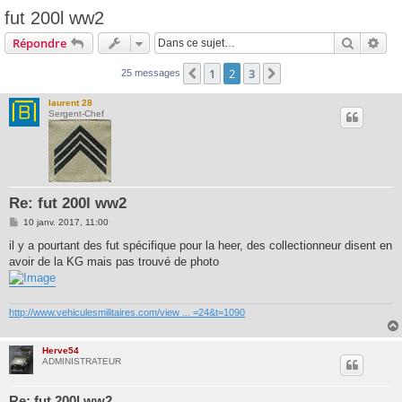
fut 200l ww2
Recherc
Rec
Répondre
1
2
3
Précédente
Suivante
25 messages
laurent 28
Sergent-Chef
Re: fut 200l ww2
M
10 janv. 2017, 11:00
e
s
il y a pourtant des fut spécifique pour la heer, des collectionneur disent en
s
avoir de la KG mais pas trouvé de photo
a
g
e
http://www.vehiculesmilitaires.com/view ... =24&t=1090
Herve54
ADMINISTRATEUR
Re: fut 200l ww2