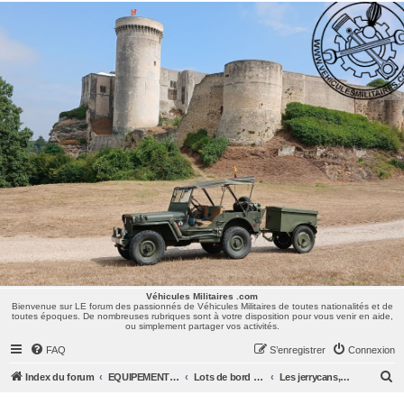
Véhicules Militaires .com
Bienvenue sur LE forum des passionnés de Véhicules Militaires de toutes nationalités et de
toutes époques. De nombreuses rubriques sont à votre disposition pour vous venir en aide,
ou simplement partager vos activités.
Véhicules Militaires .com
Bienvenue sur LE forum des passionnés de Véhicules Militaires de toutes nationalités et de
toutes époques. De nombreuses rubriques sont à votre disposition pour vous venir en aide,
ou simplement partager vos activités.
FAQ
S’enregistrer
Connexion
R
Index du forum
EQUIPEMENTS, RADIOS & UNIFORMES
Lots de bord et Accessoires
Les jerrycans, fûts, bidons...
e