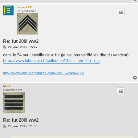
laurent 28
Sergent-Chef
Re: fut 200l ww2
M
24 janv. 2017, 15:47
e
s
dans le 54 sur lunéville deux fut (je n'ai pas vérifié les dire du vendeur)
s
https://www.leboncoin.fr/collection/108 ... htm?ca=7_s
a
g
e
http://www.vehiculesmilitaires.com/view ... =24&t=1090
titi54
Commandant
Re: fut 200l ww2
M
24 janv. 2017, 21:58
e
s
s