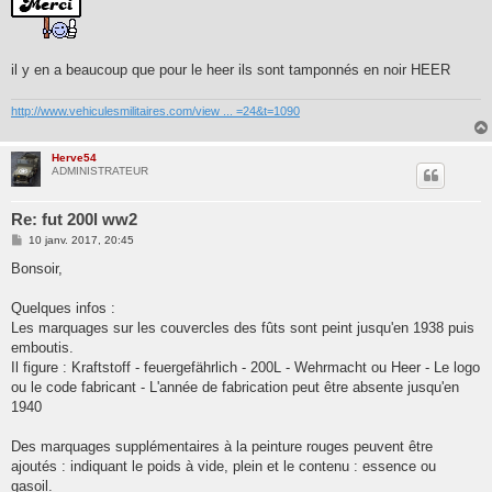
s
a
g
e
il y en a beaucoup que pour le heer ils sont tamponnés en noir HEER
http://www.vehiculesmilitaires.com/view ... =24&t=1090
Herve54
ADMINISTRATEUR
Re: fut 200l ww2
M
10 janv. 2017, 20:45
e
s
Bonsoir,
s
a
g
Quelques infos :
e
Les marquages sur les couvercles des fûts sont peint jusqu'en 1938 puis
emboutis.
Il figure : Kraftstoff - feuergefährlich - 200L - Wehrmacht ou Heer - Le logo
ou le code fabricant - L'année de fabrication peut être absente jusqu'en
1940
Des marquages supplémentaires à la peinture rouges peuvent être
ajoutés : indiquant le poids à vide, plein et le contenu : essence ou
gasoil.