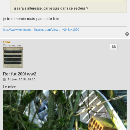
Tu serais intéressé, car je suis dans ce secteur ?
je te remercie mais pas cette fois
http://www.vehiculesmilitaires.com/view ... =24&t=1090
titi54
Commandant
Re: fut 200l ww2
M
21 janv. 2018, 19:16
e
s
Le mien
s
a
g
e