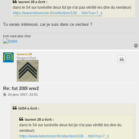
laurent 28 a écrit :
a
g
dans le 54 sur lunéville deux fut (je n'ai pas vérifié les dire du vendeur)
e
https://www.leboncoin.fr/collection/108 ... htm?ca=7_s
Tu serais intéressé, car je suis dans ce secteur ?
il en vaut plus d'un
laurent 28
Sergent-Chef
Re: fut 200l ww2
M
24 janv. 2017, 22:01
e
s
s
titi54 a écrit :
a
g
e
laurent 28 a écrit :
dans le 54 sur lunéville deux fut (je n'ai pas vérifié les dire du
vendeur)
https://www.leboncoin.fr/collection/108 ... htm?ca=7_s