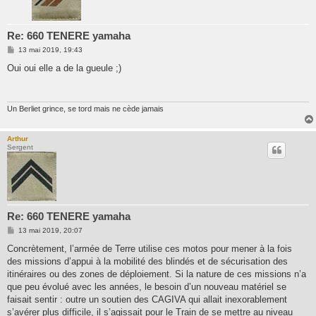
Re: 660 TENERE yamaha
M
13 mai 2019, 19:43
e
s
Oui oui elle a de la gueule ;)
s
a
g
e
Un Berliet grince, se tord mais ne cède jamais
Arthur
Sergent
Re: 660 TENERE yamaha
M
13 mai 2019, 20:07
e
s
Concrètement, l’armée de Terre utilise ces motos pour mener à la fois
s
des missions d’appui à la mobilité des blindés et de sécurisation des
a
g
itinéraires ou des zones de déploiement. Si la nature de ces missions n’a
e
que peu évolué avec les années, le besoin d’un nouveau matériel se
faisait sentir : outre un soutien des CAGIVA qui allait inexorablement
s’avérer plus difficile, il s’agissait pour le Train de se mettre au niveau