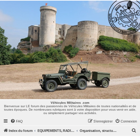
Véhicules Militaires .com
Bienvenue sur LE forum des passionnés de Véhicules Militaires de toutes nationalités et de
toutes époques. De nombreuses rubriques sont à votre disposition pour vous venir en aide,
ou simplement partager vos activités.
Véhicules Militaires .com
Bienvenue sur LE forum des passionnés de Véhicules Militaires de toutes nationalités et de
toutes époques. De nombreuses rubriques sont à votre disposition pour vous venir en aide,
ou simplement partager vos activités.
FAQ
S’enregistrer
Connexion
R
Index du forum
EQUIPEMENTS, RADIOS & UNIFORMES
Organisation, structures et materiels de l' Armée de Terre
e