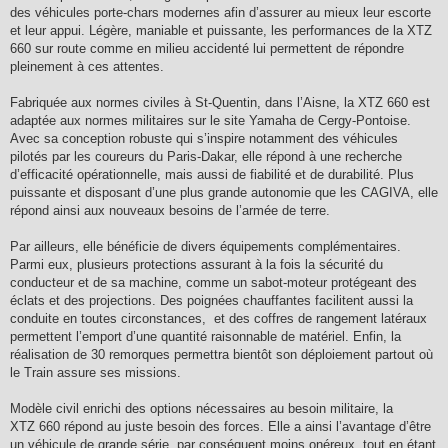
des véhicules porte-chars modernes afin d’assurer au mieux leur escorte
et leur appui. Légère, maniable et puissante, les performances de la XTZ
660 sur route comme en milieu accidenté lui permettent de répondre
pleinement à ces attentes.
Fabriquée aux normes civiles à St-Quentin, dans l’Aisne, la XTZ 660 est
adaptée aux normes militaires sur le site Yamaha de Cergy-Pontoise.
Avec sa conception robuste qui s’inspire notamment des véhicules
pilotés par les coureurs du Paris-Dakar, elle répond à une recherche
d’efficacité opérationnelle, mais aussi de fiabilité et de durabilité. Plus
puissante et disposant d’une plus grande autonomie que les CAGIVA, elle
répond ainsi aux nouveaux besoins de l’armée de terre.
Par ailleurs, elle bénéficie de divers équipements complémentaires.
Parmi eux, plusieurs protections assurant à la fois la sécurité du
conducteur et de sa machine, comme un sabot-moteur protégeant des
éclats et des projections. Des poignées chauffantes facilitent aussi la
conduite en toutes circonstances, et des coffres de rangement latéraux
permettent l’emport d’une quantité raisonnable de matériel. Enfin, la
réalisation de 30 remorques permettra bientôt son déploiement partout où
le Train assure ses missions.
Modèle civil enrichi des options nécessaires au besoin militaire, la
XTZ 660 répond au juste besoin des forces. Elle a ainsi l’avantage d’être
un véhicule de grande série, par conséquent moins onéreux, tout en étant