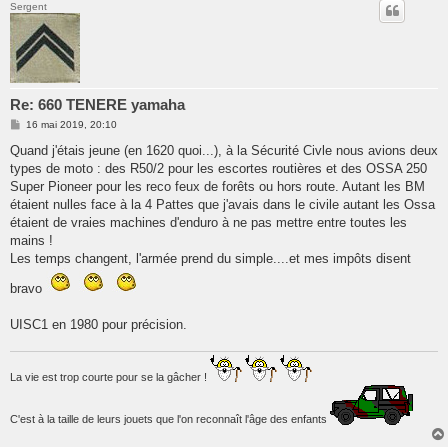
Sergent
Re: 660 TENERE yamaha
M
16 mai 2019, 20:10
e
s
Quand j'étais jeune (en 1620 quoi...), à la Sécurité Civle nous avions deux
s
types de moto : des R50/2 pour les escortes routières et des OSSA 250
a
g
Super Pioneer pour les reco feux de forêts ou hors route. Autant les BM
e
étaient nulles face à la 4 Pattes que j'avais dans le civile autant les Ossa
étaient de vraies machines d'enduro à ne pas mettre entre toutes les
mains !
Les temps changent, l'armée prend du simple....et mes impôts disent
bravo
UISC1 en 1980 pour précision.
La vie est trop courte pour se la gâcher !
C'est à la taille de leurs jouets que l'on reconnaît l'âge des enfants