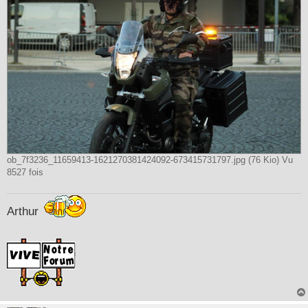
ob_7f3236_11659413-1621270381424092-673415731797.jpg (76 Kio) Vu
8527 fois
Arthur