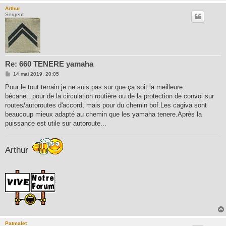
Arthur
Sergent
Re: 660 TENERE yamaha
M
14 mai 2019, 20:05
e
s
Pour le tout terrain je ne suis pas sur que ça soit la meilleure
s
bécane...pour de la circulation routière ou de la protection de convoi sur
a
g
routes/autoroutes d'accord, mais pour du chemin bof.Les cagiva sont
e
beaucoup mieux adapté au chemin que les yamaha tenere.Après la
puissance est utile sur autoroute...
Arthur
Patmalet