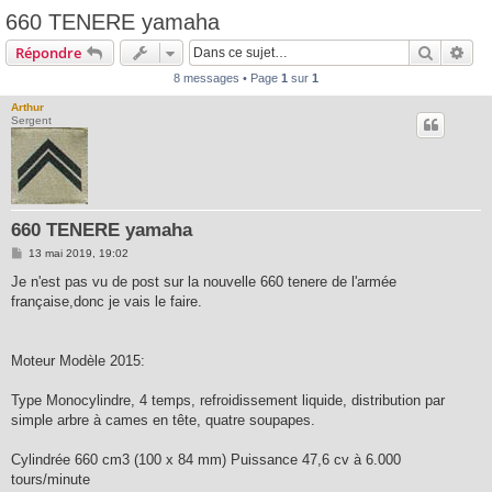
660 TENERE yamaha
Recherc
Rec
Répondre
8 messages • Page
1
sur
1
Arthur
Sergent
660 TENERE yamaha
M
13 mai 2019, 19:02
e
s
Je n'est pas vu de post sur la nouvelle 660 tenere de l'armée
s
française,donc je vais le faire.
a
g
e
Moteur Modèle 2015:
Type Monocylindre, 4 temps, refroidissement liquide, distribution par
simple arbre à cames en tête, quatre soupapes.
Cylindrée 660 cm3 (100 x 84 mm) Puissance 47,6 cv à 6.000
tours/minute