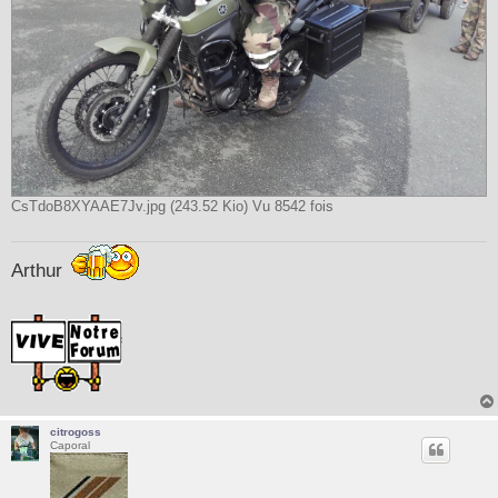
CsTdoB8XYAAE7Jv.jpg (243.52 Kio) Vu 8542 fois
Arthur
citrogoss
Caporal