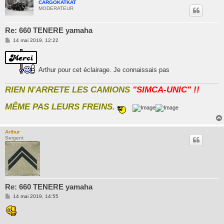
CARGOKATKAT
MODERATEUR
Re: 660 TENERE yamaha
M
14 mai 2019, 12:22
e
s
s
a
Arthur pour cet éclairage. Je connaissais pas
g
e
RIEN N'ARRETE LES CAMIONS
"SIMCA-UNIC" !!
MÊME PAS LEURS FREINS.
Arthur
Sergent
Re: 660 TENERE yamaha
M
14 mai 2019, 14:55
e
s
s
a