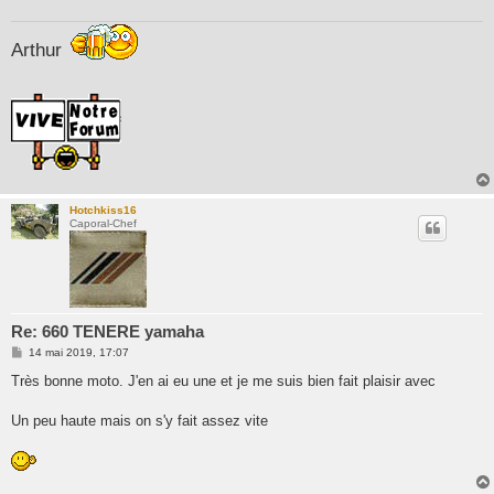
g
e
Arthur
Hotchkiss16
Caporal-Chef
Re: 660 TENERE yamaha
M
14 mai 2019, 17:07
e
s
Très bonne moto. J'en ai eu une et je me suis bien fait plaisir avec
s
a
g
Un peu haute mais on s'y fait assez vite
e